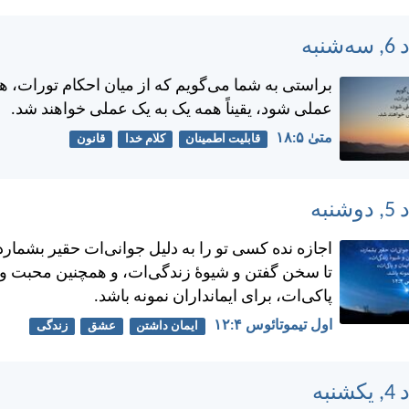
براستی به شما می‌گويم كه از ميان احكام تورات، هر 
عملی شود، يقيناً همه يک به يک عملی خواهند شد.
متی‌ٰ ۵:‏۱۸
قابلیت اطمینان
کلام خدا
قانون
اجازه نده كسی تو را به دلیل جوانی‌ات حقير بشمار
تا سخن گفتن و شيوهٔ زندگی‌ات، و همچنين محبت و 
پاكی‌ات، برای ايمانداران نمونه باشد.
اول تيموتائوس ۴:‏۱۲
ایمان داشتن
عشق
زندگی