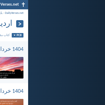
yVerses.net
DailyVerses.net
›
بای
اردیب
PCB
کتاب مق
1404 خرداد 10, شنبه
1404 خرداد 9, جمعه