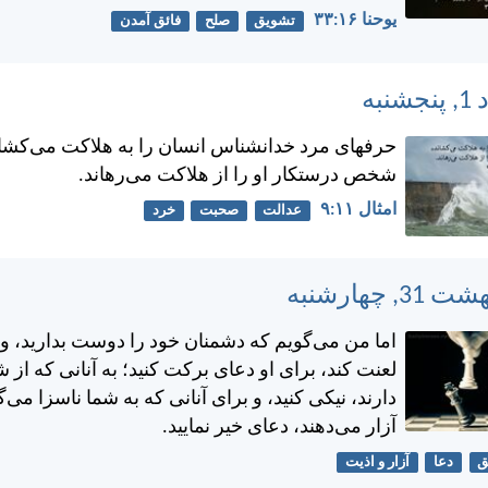
يوحنا ۱۶:‏۳۳
تشویق
صلح
فائق آمدن
حرفهای مرد خدانشناس انسان را به هلاكت می‌كشا
شخص درستكار او را از هلاكت می‌رهاند.
امثال ۱۱:‏۹
عدالت
صحبت
خرد
اما من می‌گويم كه دشمنان خود را دوست بداريد، و 
لعنت كند، برای او دعای بركت كنيد؛ به آنانی كه از 
دارند، نيكی كنيد، و برای آنانی كه به شما ناسزا می‌گ
آزار می‌دهند، دعای خير نماييد.
دعا
آزار و اذیت