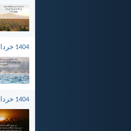
1404 خرداد 3, شنبه
1404 خرداد 2, جمعه