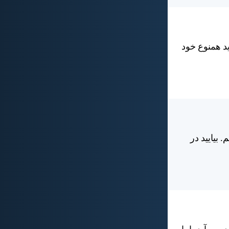
د همنوع خود
. بياييد در