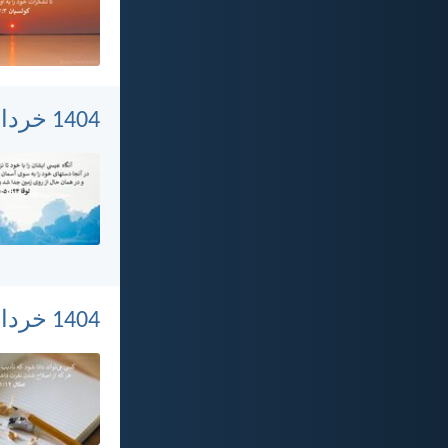
1404 خرداد 8, پنجشنبه
1404 خرداد 7, چهارشنبه