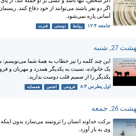
اگر شخص، تنها باشد و كسی بر او حمله كند، از پای د
اگر دو نفر باشند می‌توانند از خود دفاع كنند. ريسمان
آسانی پاره نمی‌شود.
جامعه ۴:‏۱۲
روابط
دوستی
قدرت
اين چند كلمه را نيز خطاب به همهٔ شما می‌نويسم: م
يک خانواده، نسبت به يكديگر همدرد و مهربان و فروت
يكديگر را از صميم قلب دوست بداريد.
اول پطرس ۳:‏۸
فروتنی
انجمن
همسایه
بركت خداوند انسان را ثروتمند می‌سازد بدون اينكه
وی به بار آورد.