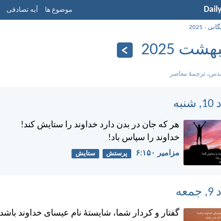
Dail
موضوع ها
آیه تصادفی
گانی
›
2025
هشت 2025
دس، ترجمۀ معاصر
هر كه جان در بدن دارد خداوند را ستايش كند!
خداوند را سپاس باد!
مزامير ۱۵۰:‏۶
پرستش
ستایش
گفتار و كردار شما، شايستهٔ نام عيسای خداوند باشد