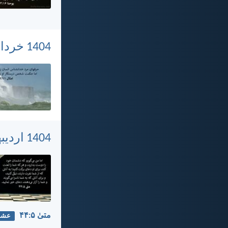
1404 خرداد 1, پنجشنبه
1404 اردیبهشت 31, چهارشنبه
متی‌ٰ ۵:‏۴۴
عشق