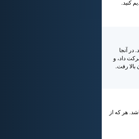
م كنيد.
 در آنجا
ركت داد، و
بالا رفت.
شد. هر كه از