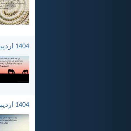
1404 اردیبهشت 27, شنبه
1404 اردیبهشت 26, جمعه