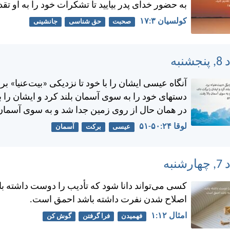
به حضور خدای پدر بياييد تا تشكرات خود را به او تقدي
کولسیان ۳:‏۱۷
صحبت
حق شناسی
جانشینی
آنگاه عيسی ايشان را با خود تا نزديكی «بيت‌عنيا» برد.
دستهای خود را به سوی آسمان بلند كرد و ايشان را ب
در همان حال از روی زمين جدا شد و به سوی آسمان 
لوقا ۲۴:‏۵۰-‏۵۱
عیسی
برکت
آسمان
كسی می‌تواند دانا شود كه تأديب را دوست داشته با
اصلاح شدن نفرت داشته باشد احمق است.
امثال ۱۲:‏۱
فهمیدن
فرا گرفتن
گوش کن