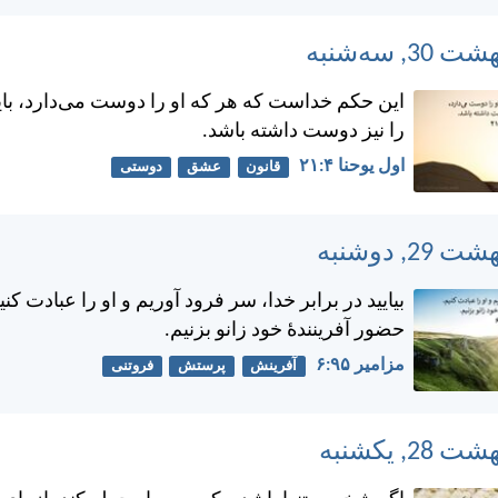
اين حكم خداست كه هر كه او را دوست می‌دارد، باي
را نيز دوست داشته باشد.
اول يوحنا ۴:‏۲۱
قانون
عشق
دوستی
بياييد در برابر خدا، سر فرود آوريم و او را عبادت كنيم
حضور آفرينندهٔ خود زانو بزنيم.
مزامير ۹۵:‏۶
آفرینش
پرستش
فروتنی