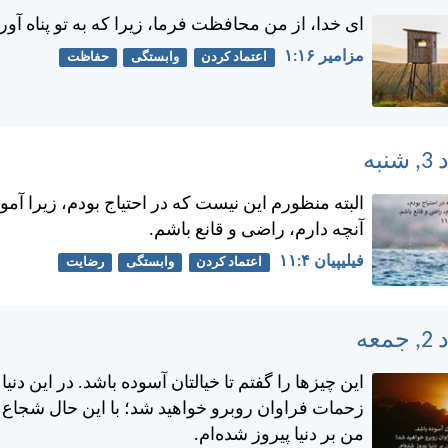
ای خدا، از من محافظت فرما، زيرا كه به تو پناه آورد
مزامير ۱۶:‏۱
اعتماد کردن
وابستگی
حفاظت
البته منظورم اين نيست كه در احتياج بودم، زيرا آموخ
آنچه دارم، راضی و قانع باشم.
فيليپیان ۴:‏۱۱
اعتماد کردن
وابستگی
رضایت
اين چيزها را گفتم تا خيالتان آسوده باشد. در اين دني
زحمات فراوان روبرو خواهيد شد؛ با اين حال شجاع 
من بر دنيا پيروز شده‌ام.