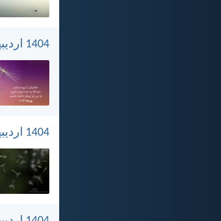
1404 اردیبهشت 25, پنجشنبه
1404 اردیبهشت 24, چهارشنبه