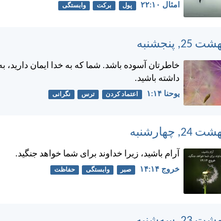
امثال ۱۰:‏۲۲
پول
برکت
وابستگی
خاطرتان آسوده باشد. شما كه به خدا ايمان داريد، به
داشته باشيد.
يوحنا ۱۴:‏۱
اعتماد کردن
ترس
نگرانی
آرام باشيد، زيرا خداوند برای شما خواهد جنگيد.
خروج ۱۴:‏۱۴
صبر
وابستگی
حفاظت