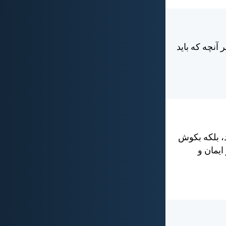
آنچه كه بايد
د، بلكه بكوش
ايمان و