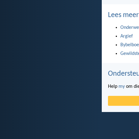
Lees meer
Onderwe
Argief
Bybelboe
Gewildst
Ondersteu
Help
my
om die