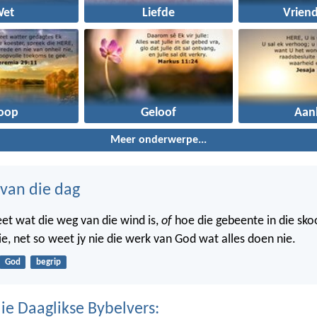
Wet
Liefde
Vrien
oop
Geloof
Aan
Meer onderwerpe...
 van die dag
eet wat die weg van die wind is,
of
hoe die gebeente in die sko
ie, net so weet jy nie die werk van God wat alles doen nie.
God
begrip
ie Daaglikse Bybelvers: