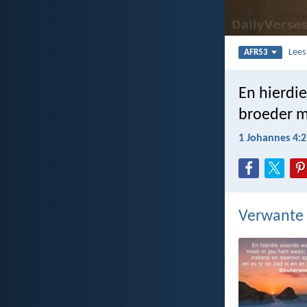
Lee
AFR53
En hierdi
broeder m
1 Johannes 4:2
Verwante