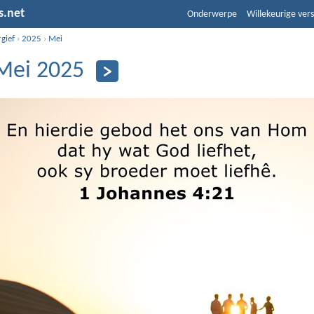
s.net
Onderwerpe
Willekeurige vers
gief
›
2025
›
Mei
Mei 2025