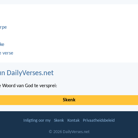
rpe
ke
e verse
n DailyVerses.net
 Woord van God te versprei:
Skenk
Inligting oor my
Skenk
Kontak
Privaatheidsbeleid
© 2026 DailyVerses.net