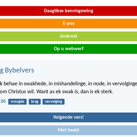
Daaglikse kennisgewing
E-pos
Android
Op u webwerf
ig Bybelvers
 behae in swakhede, in mishandelinge, in node, in vervolginge
m Christus wil. Want as ek swak is, dan is ek sterk.
:10
vreugde
krag
vervolging
Volgende vers!
Met beeld