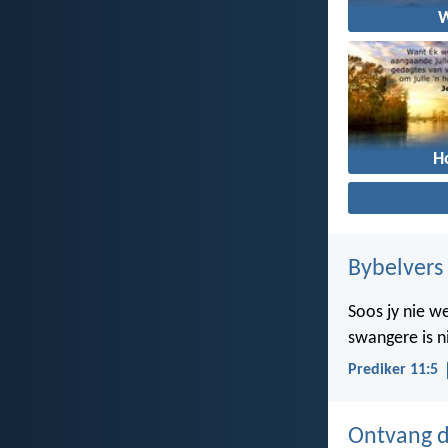
H
Bybelvers
Soos jy nie w
swangere is n
Prediker 11:5
Ontvang d