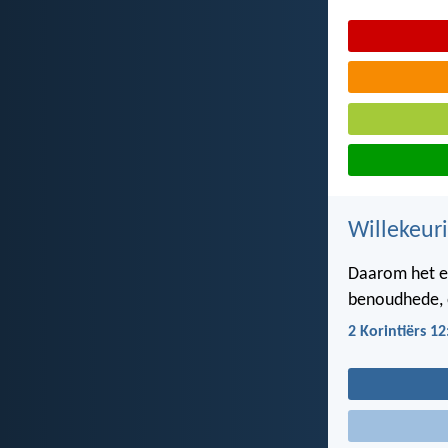
Willekeur
Daarom het ek
benoudhede, o
2 Korintiërs 12