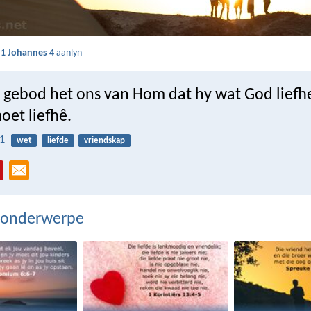
s
1 Johannes 4
aanlyn
e gebod het ons van Hom dat hy wat God liefhe
oet liefhê.
1
wet
liefde
vriendskap
 onderwerpe