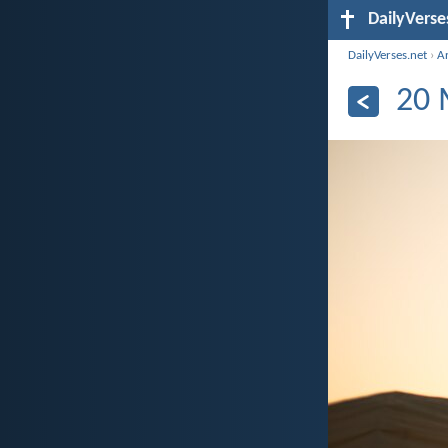
DailyVerse
DailyVerses.net
›
Ar
20 