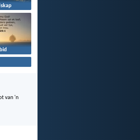
dskap
bid
ot van 'n