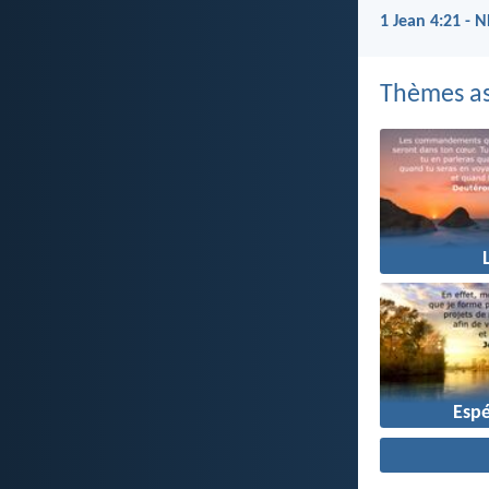
1 Jean 4:21 - 
Thèmes as
Esp