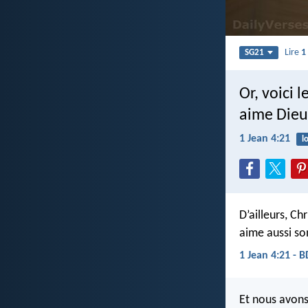
Lire
1
SG21
Or, voici
aime Dieu 
1 Jean 4:21
lo
D’ailleurs, C
aime aussi so
1 Jean 4:21 - 
Et nous avons