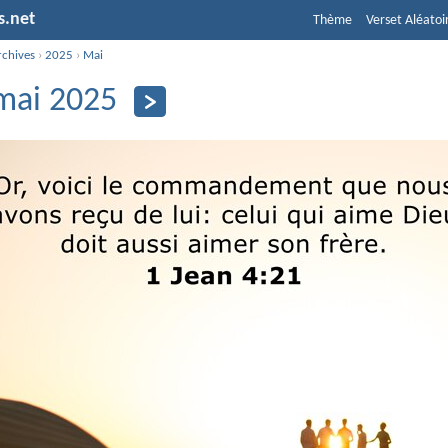
s.net
Thème
Verset Aléatoi
rchives
›
2025
›
Mai
mai 2025