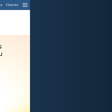
re
S'inscrire