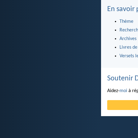
En savoir 
Thème
Recherch
Archives
Livres de
Versets l
Soutenir 
Aidez-
moi
à rép