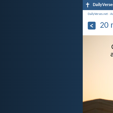
DailyVerse
DailyVerses.net
›
A
20 