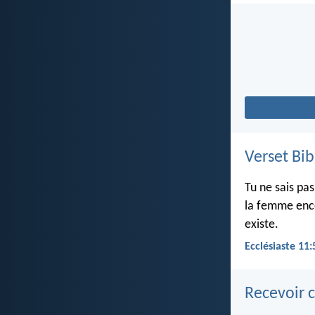
Verset Bib
Tu ne sais pa
la femme ence
existe.
Ecclésiaste 11:
Recevoir c