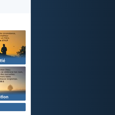
tié
tion