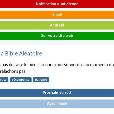
Notification quotidienne
Email
Android
Sur votre site web
la Bible Aléatoire
 pas de faire le bien, car nous moissonnerons au moment conv
relâchons pas.
ustice
récompense
patience
Prochain verset!
Avec Image