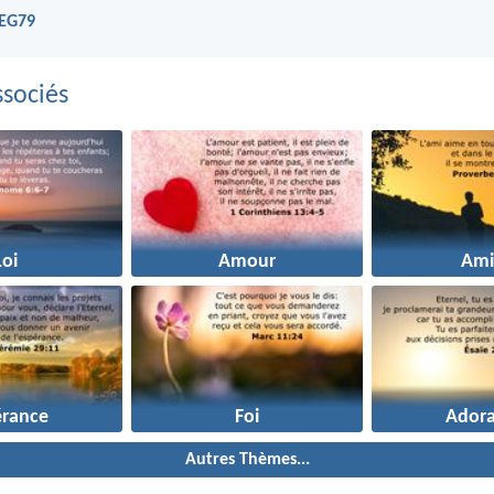
NEG79
sociés
Loi
Amour
Ami
érance
Foi
Adora
Autres Thèmes...