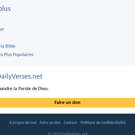
plus
er
 la Bible
es Plus Populaires
DailyVerses.net
andre la Parole de Dieu:
Faire un don
À propos de moi
Faire un don
Contact
Politique de confidentialité
© 2026 DailyVerses.net