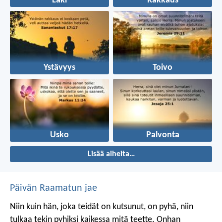
Laki
Rakkaus
Ystävyys
Toivo
Usko
Palvonta
Lisää aiheita…
Päivän Raamatun jae
Niin kuin hän, joka teidät on kutsunut, on pyhä, niin
tulkaa tekin pyhiksi kaikessa mitä teette. Onhan