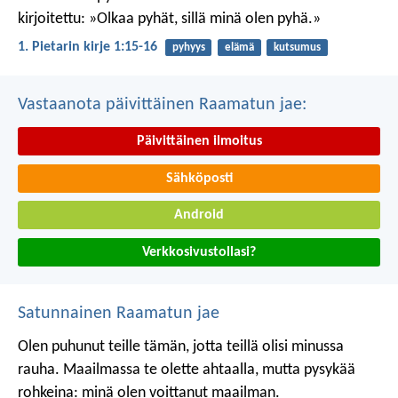
kirjoitettu: »Olkaa pyhät, sillä minä olen pyhä.»
1. Pietarin kirje 1:15-16
pyhyys
elämä
kutsumus
Vastaanota päivittäinen Raamatun jae:
Päivittäinen ilmoitus
Sähköposti
Android
Verkkosivustollasi?
Satunnainen Raamatun jae
Olen puhunut teille tämän, jotta teillä olisi minussa
rauha. Maailmassa te olette ahtaalla, mutta pysykää
rohkeina: minä olen voittanut maailman.