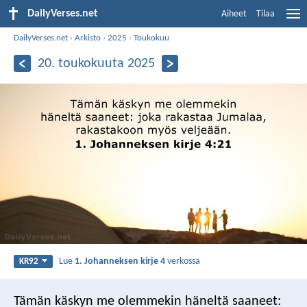
DailyVerses.net
Aiheet
Tilaa
DailyVerses.net
›
Arkisto
›
2025
›
Toukokuu
20. toukokuuta 2025
Lue
1. Johanneksen kirje 4
verkossa
KR92
Tämän käskyn me olemmekin häneltä saaneet: