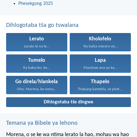
Phesekgong 2025
Dihlogotaba tša go tswalana
Lerato
Kholofelo
Lerato le na le...
‘Ke tseba merero eo...
Tumelo
Lapa
Ka baka leo, ke...
Mantswe ana ao ke...
Go direla/hlankela
Thapelo
Oho, Morena, ke wena...
Thabang kamehla, se phetseng...
Dihlogotaba tše dingwe
Temana ya Bibele ya lehono
Morena, o se ke wa ntima
lerato la hao,
mohau wa hao