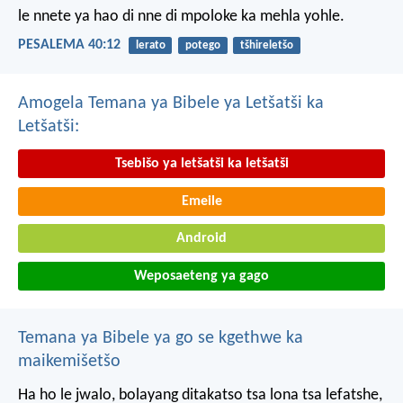
le nnete ya hao
di nne di mpoloke ka mehla yohle.
PESALEMA 40:12
lerato
potego
tšhireletšo
Amogela Temana ya Bibele ya Letšatši ka
Letšatši:
Tsebišo ya letšatši ka letšatši
Emeile
Android
Weposaeteng ya gago
Temana ya Bibele ya go se kgethwe ka
maikemišetšo
Ha ho le jwalo, bolayang ditakatso tsa lona tsa lefatshe,