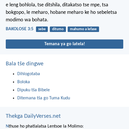
e leng bohlola, tse ditshila, ditakatso tse mpe, tsa
bokgopo, le meharo, hobane meharo ke ho sebeletsa
modimo wa bohata.
BAKOLOSE 3:5
sebe
ditumo
mahumo a lefase
Temana ya go latela!
Bala tše dingwe
Dihlogotaba
Boloka
Dipuku tša Bibele
Ditemana tša go Tuma Kudu
Thekga DailyVerses.net
N
thuse ho phatlalatsa Lentsoe la Molimo: