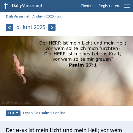
DailyVerses.net
Themen
Registrieren
DailyVerses.net
›
Archiv
›
2025
›
Juni
6. Juni 2025
Lesen Sie
Psalm 27
online
LUT
Der
ist mein Licht und mein Heil;
vor wem
HERR