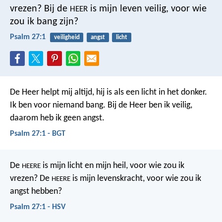
vrezen?
Bij de
is mijn leven veilig,
voor wie
HEER
zou ik bang zijn?
Psalm 27:1
veiligheid
angst
licht
De Heer helpt mij altijd,
hij is als een licht in het donker.
Ik ben voor niemand bang.
Bij de Heer ben ik veilig,
daarom heb ik geen angst.
Psalm 27:1 - BGT
De
is mijn licht en mijn heil,
voor wie zou ik
HEERE
vrezen?
De
is mijn levenskracht,
voor wie zou ik
HEERE
angst hebben?
Psalm 27:1 - HSV