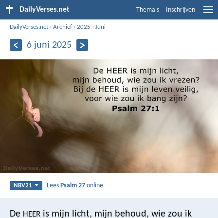
DailyVerses.net
Thema's
Inschrijven
DailyVerses.net
›
Archief
›
2025
›
Juni
6 juni 2025
Lees
Psalm 27
online
NBV21
De
is mijn licht, mijn behoud,
wie zou ik
HEER