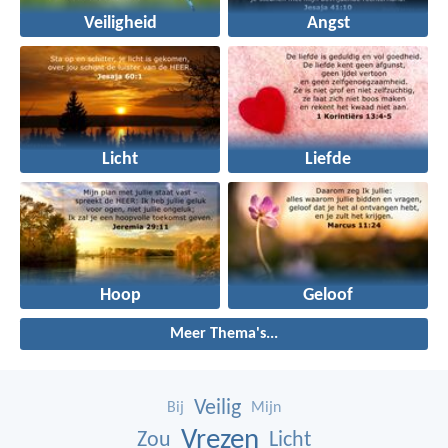
Veiligheid
Angst
Licht
Liefde
Hoop
Geloof
Meer Thema's...
Veilig
Bij
Mijn
Vrezen
Zou
Licht