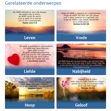
Gerelateerde onderwerpen
Leven
Vrede
Liefde
Nabijheid
Hoop
Geloof