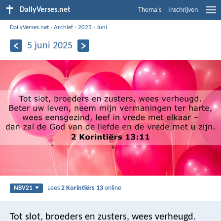
DailyVerses.net
Thema's
Inschrijven
DailyVerses.net
›
Archief
›
2025
›
Juni
5 juni 2025
Lees
2 Korintiërs 13
online
NBV21
Tot slot, broeders en zusters, wees verheugd.