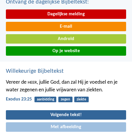
Ontvang de dagelijkse Bijbeltekst:
Dagelijkse melding
E-mail
Android
Op je website
Willekeurige Bijbeltekst
Vereer de
, jullie God, dan zal Hij je voedsel en je
HEER
water zegenen en jullie vrijwaren van ziekten.
Exodus 23:25
aanbidding
zegen
ziekte
Volgende tekst!
Met afbeelding