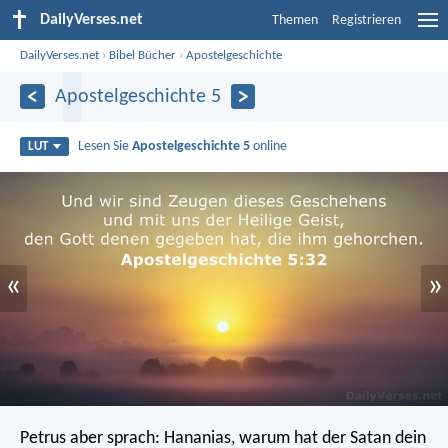
DailyVerses.net
Themen
Registrieren
DailyVerses.net
›
Bibel Bücher
›
Apostelgeschichte
Apostelgeschichte 5
Lesen Sie
Apostelgeschichte 5
online
LUT
«
»
Petrus aber sprach: Hananias, warum hat der Satan dein