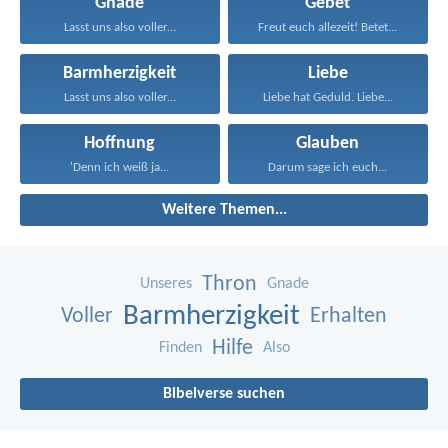
Gnade
Gebet
Lasst uns also voller...
Freut euch allezeit! Betet...
Barmherzigkeit
Liebe
Lasst uns also voller...
Liebe hat Geduld. Liebe...
Hoffnung
Glauben
'Denn ich weiß ja...
Darum sage ich euch...
Weitere Themen...
Thron
Unseres
Gnade
Barmherzigkeit
Voller
Erhalten
Hilfe
Finden
Also
Bibelverse suchen