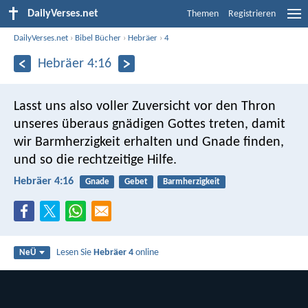
DailyVerses.net
Themen
Registrieren
DailyVerses.net
›
Bibel Bücher
›
Hebräer
›
4
Hebräer 4:16
Lasst uns also voller Zuversicht vor den Thron
unseres überaus gnädigen Gottes treten, damit
wir Barmherzigkeit erhalten und Gnade finden,
und so die rechtzeitige Hilfe.
Hebräer 4:16
Gnade
Gebet
Barmherzigkeit
Lesen Sie
Hebräer 4
online
NeÜ