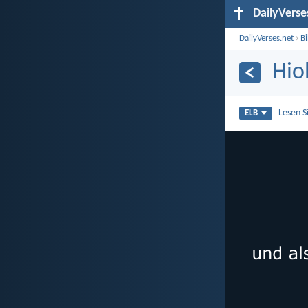
DailyVerse
DailyVerses.net
›
B
Hio
Lesen S
ELB