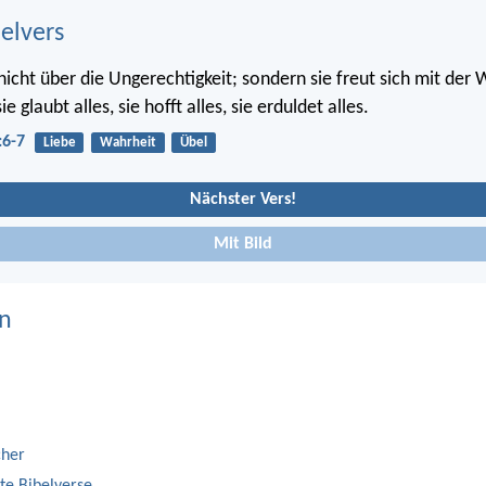
belvers
 nicht über die Ungerechtigkeit; sondern sie freut sich mit der 
sie glaubt alles, sie hofft alles, sie erduldet alles.
:6-7
Liebe
Wahrheit
Übel
Nächster Vers!
Mit Bild
n
cher