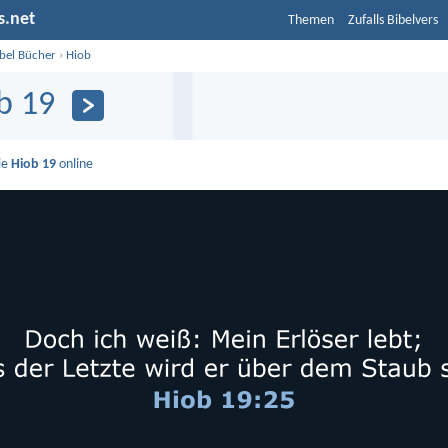
s.net
Themen
Zufalls Bibelvers
ibel Bücher
›
Hiob
b 19
ie
Hiob 19
online