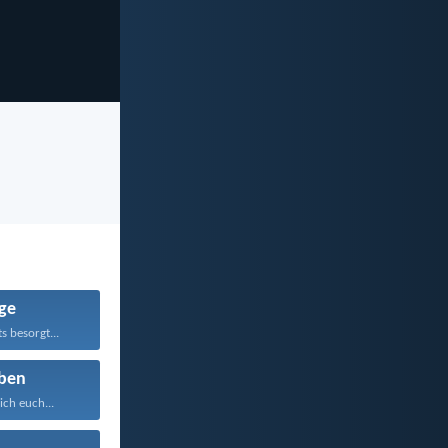
ge
s besorgt...
ben
ich euch...