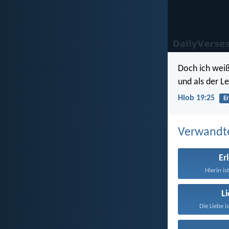
Doch ich weiß
und als der L
Hiob 19:25
Er
Verwandt
Er
Hierin ist
L
Die Liebe i