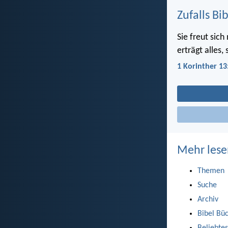
Zufalls Bi
Sie freut sich
erträgt alles, 
1 Korinther 13
Mehr lese
Themen
Suche
Archiv
Bibel Bü