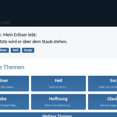
: Mein Erlöser lebt;
etzte wird er über dem Staub stehen.
löser
Heil
Sorge
e Themen
löser
Heil
Sor
 die Liebe...
Und es ist in...
Seid um nicht
iebe
Hoffnung
Glau
st langmütig...
Denn ich kenne ja...
Darum sage 
Weitere Themen...