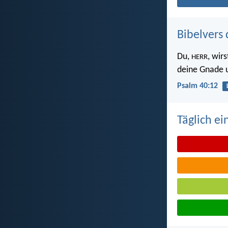
Bibelvers 
Du,
, wir
HERR
deine Gnade 
Psalm 40:12
Täglich ei