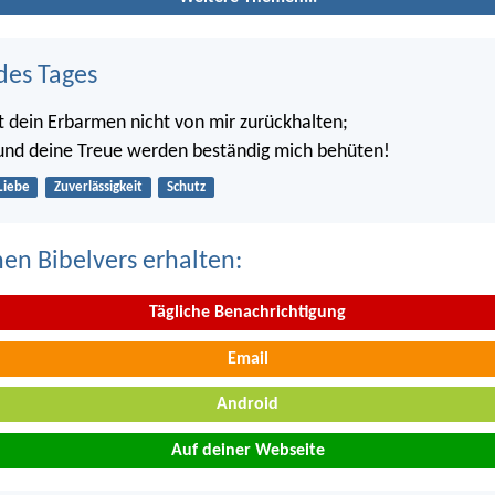
des Tages
st dein Erbarmen nicht von mir zurückhalten;
und deine Treue werden beständig mich behüten!
Liebe
Zuverlässigkeit
Schutz
nen Bibelvers erhalten:
Tägliche Benachrichtigung
Email
Android
Auf deiner Webseite