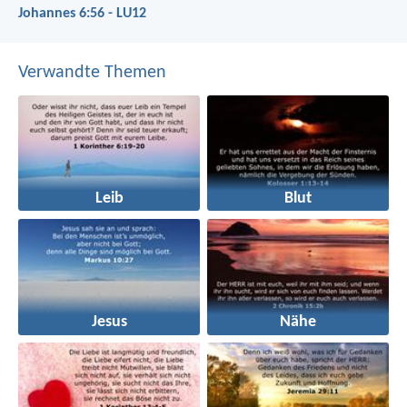
Johannes 6:56 - LU12
Verwandte Themen
Leib
Blut
Jesus
Nähe