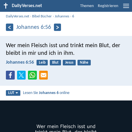
DailyVerses.net
Themen
Registrieren
DailyVerses.net
›
Bibel Bücher
›
Johannes
›
6
Johannes 6:56
Wer mein Fleisch isst und trinkt mein Blut, der
bleibt in mir und ich in ihm.
Johannes 6:56
Leib
Blut
Jesus
Nähe
Lesen Sie
Johannes 6
online
LUT