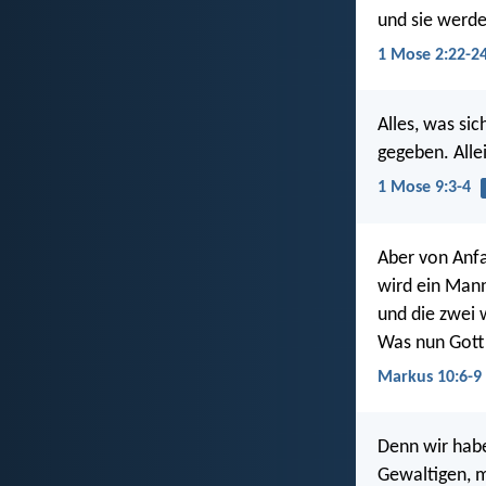
und sie werden
1 Mose 2:22-2
Alles, was sic
gegeben. Allei
1 Mose 9:3-4
Aber von Anfa
wird ein Mann
und die zwei w
Was nun Gott 
Markus 10:6-9
Denn wir habe
Gewaltigen, m