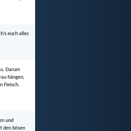
ch’s euch alles
au. Darum
Frau hängen,
n Fleisch.
gen und
it den bösen