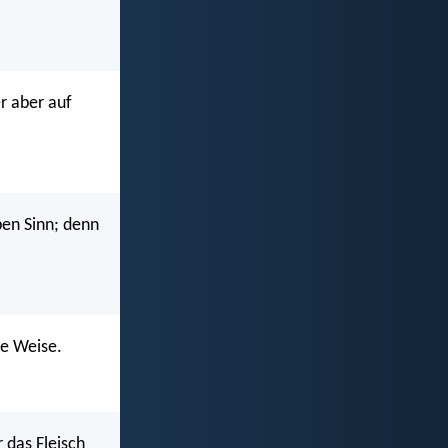
r aber auf
ben Sinn; denn
he Weise.
r das Fleisch