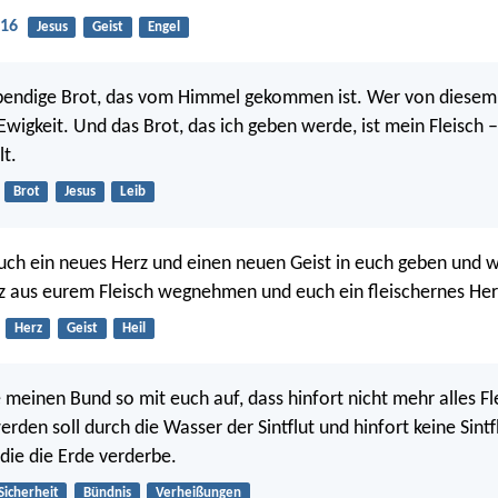
:16
Jesus
Geist
Engel
ebendige Brot, das vom Himmel gekommen ist. Wer von diesem B
Ewigkeit. Und das Brot, das ich geben werde, ist mein Fleisch –
t.
Brot
Jesus
Leib
euch ein neues Herz und einen neuen Geist in euch geben und wi
z aus eurem Fleisch wegnehmen und euch ein fleischernes Her
Herz
Geist
Heil
e meinen Bund so mit euch auf, dass hinfort nicht mehr alles Fl
rden soll durch die Wasser der Sintflut und hinfort keine Sint
die die Erde verderbe.
Sicherheit
Bündnis
Verheißungen