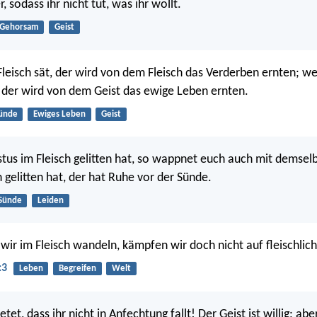
 sodass ihr nicht tut, was ihr wollt.
Gehorsam
Geist
Fleisch sät, der wird von dem Fleisch das Verderben ernten; we
, der wird von dem Geist das ewige Leben ernten.
ünde
Ewiges Leben
Geist
stus im Fleisch gelitten hat, so wappnet euch auch mit demsel
 gelitten hat, der hat Ruhe vor der Sünde.
Sünde
Leiden
ir im Fleisch wandeln, kämpfen wir doch nicht auf fleischlic
:3
Leben
Begreifen
Welt
et, dass ihr nicht in Anfechtung fallt! Der Geist ist willig; abe