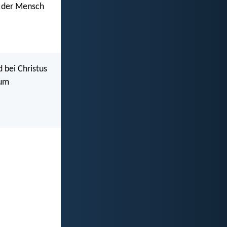
l der Mensch
d bei Christus
 um