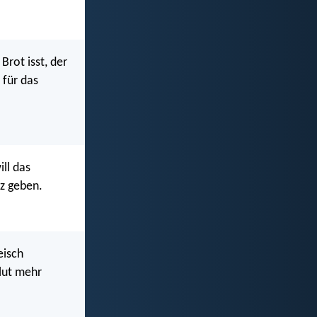
rot isst, der
 für das
ll das
z geben.
eisch
flut mehr