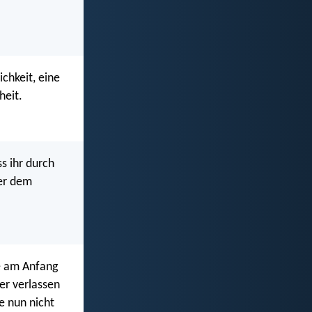
chkeit, eine
heit.
ss ihr durch
ner dem
ie am Anfang
er verlassen
e nun nicht