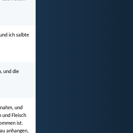
und ich salbte
, und die
 nahm, und
 und Fleisch
ommen ist.
rau anhangen,