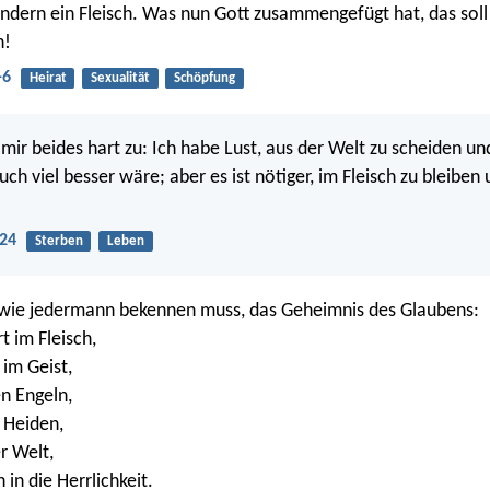
ndern ein Fleisch. Was nun Gott zusammengefügt hat, das sol
n!
-6
Heirat
Sexualität
Schöpfung
mir beides hart zu: Ich habe Lust, aus der Welt zu scheiden un
uch viel besser wäre; aber es ist nötiger, im Fleisch zu bleiben
-24
Sterben
Leben
 wie jedermann bekennen muss, das Geheimnis des Glaubens:
rt im Fleisch,
 im Geist,
n Engeln,
 Heiden,
r Welt,
n die Herrlichkeit.