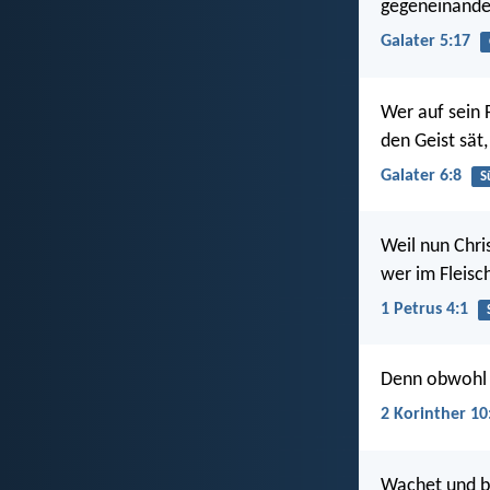
gegeneinander,
Galater 5:17
Wer auf sein 
den Geist sät
Galater 6:8
S
Weil nun Chri
wer im Fleisch
1 Petrus 4:1
Denn obwohl w
2 Korinther 10
Wachet und bet