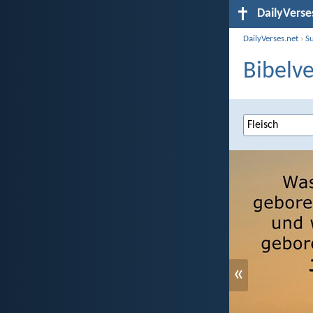
DailyVerse
DailyVerses.net
›
S
Bibelve
«