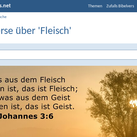
s.net
Themen
Zufalls Bibelvers
uche
rse über 'Fleisch'