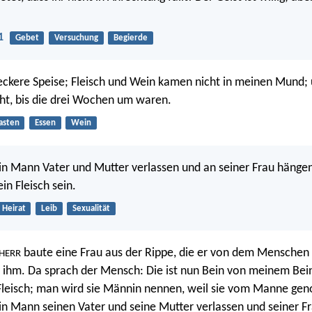
1
Gebet
Versuchung
Begierde
leckere Speise; Fleisch und Wein kamen nicht in meinen Mund; 
ht, bis die drei Wochen um waren.
asten
Essen
Wein
n Mann Vater und Mutter verlassen und an seiner Frau hängen
in Fleisch sein.
Heirat
Leib
Sexualität
baute eine Frau aus der Rippe, die er von dem Menschen
HERR
u ihm. Da sprach der Mensch: Die ist nun Bein von meinem Bein
leisch; man wird sie Männin nennen, weil sie vom Manne gen
n Mann seinen Vater und seine Mutter verlassen und seiner F