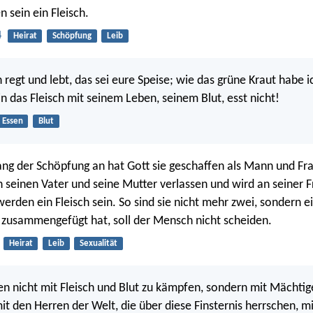
 sein ein Fleisch.
4
Heirat
Schöpfung
Leib
h regt und lebt, das sei eure Speise; wie das grüne Kraut habe i
n das Fleisch mit seinem Leben, seinem Blut, esst nicht!
Essen
Blut
ng der Schöpfung an hat Gott sie geschaffen als Mann und Fr
 seinen Vater und seine Mutter verlassen und wird an seiner 
erden ein Fleisch sein. So sind sie nicht mehr zwei, sondern ei
zusammengefügt hat, soll der Mensch nicht scheiden.
Heirat
Leib
Sexualität
n nicht mit Fleisch und Blut zu kämpfen, sondern mit Mächti
it den Herren der Welt, die über diese Finsternis herrschen, m