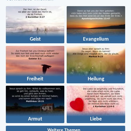
Geist
Evangelium
Freiheit
Heilung
Armut
Liebe
Weitere Themen...