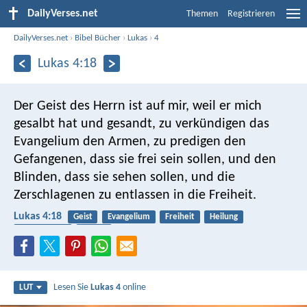
DailyVerses.net
Themen
Registrieren
DailyVerses.net
›
Bibel Bücher
›
Lukas
›
4
Lukas 4:18
Der Geist des Herrn ist auf mir, weil er mich
gesalbt hat und gesandt, zu verkündigen das
Evangelium den Armen, zu predigen den
Gefangenen, dass sie frei sein sollen, und den
Blinden, dass sie sehen sollen, und die
Zerschlagenen zu entlassen in die Freiheit.
Lukas 4:18
Geist
Evangelium
Freiheit
Heilung
Knechtschaft
Armut
Lesen Sie
Lukas 4
online
LUT