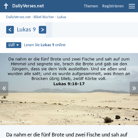
DailyVerses.net
Themen
Registrieren
DailyVerses.net
›
Bibel Bücher
›
Lukas
Lukas 9
Lesen Sie
Lukas 9
online
LUT
«
»
Da nahm er die fünf Brote und zwei Fische und sah auf