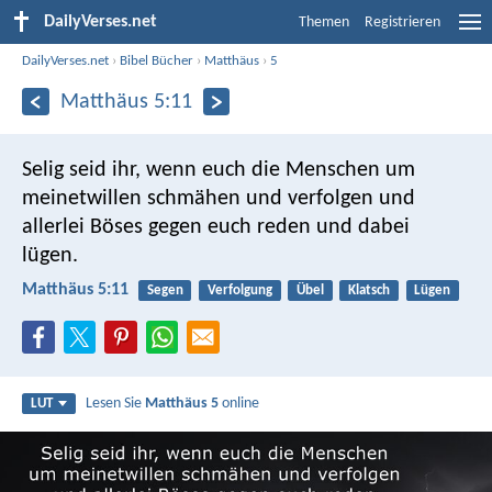
DailyVerses.net
Themen
Registrieren
DailyVerses.net
›
Bibel Bücher
›
Matthäus
›
5
Matthäus 5:11
Selig seid ihr, wenn euch die Menschen um
meinetwillen schmähen und verfolgen und
allerlei Böses gegen euch reden und dabei
lügen.
Matthäus 5:11
Segen
Verfolgung
Übel
Klatsch
Lügen
Lesen Sie
Matthäus 5
online
LUT