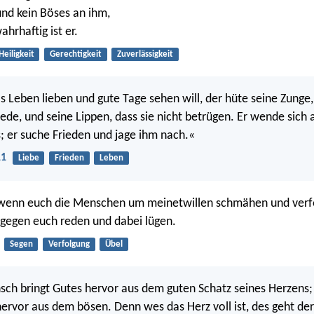
und kein Böses an ihm,
hrhaftig ist er.
Heiligkeit
Gerechtigkeit
Zuverlässigkeit
 Leben lieben und gute Tage sehen will, der hüte seine Zunge,
rede, und seine Lippen, dass sie nicht betrügen. Er wende sic
; er suche Frieden und jage ihm nach.«
11
Liebe
Frieden
Leben
r, wenn euch die Menschen um meinetwillen schmähen und ver
s gegen euch reden und dabei lügen.
Segen
Verfolgung
Übel
sch bringt Gutes hervor aus dem guten Schatz seines Herzens;
hervor aus dem bösen. Denn wes das Herz voll ist, des geht de