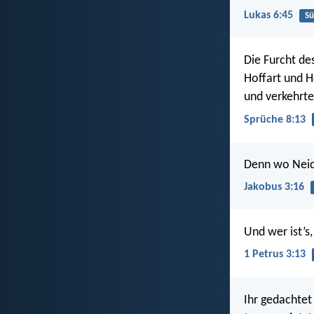
Lukas 6:45
S
Die Furcht de
Hoffart und 
und verkehrte
Sprüche 8:13
Denn wo Neid 
Jakobus 3:16
Und wer ist’s
1 Petrus 3:13
Ihr gedachtet