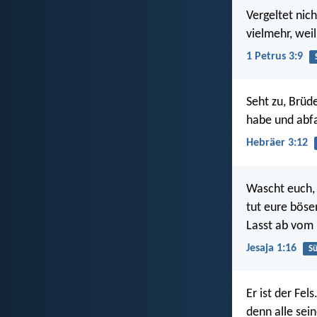
Vergeltet nic
vielmehr, weil
1 Petrus 3:9
Seht zu, Brüd
habe und abfa
Hebräer 3:12
Wascht euch, 
tut eure böse
Lasst ab vom
Jesaja 1:16
S
Er ist der Fe
denn alle sei