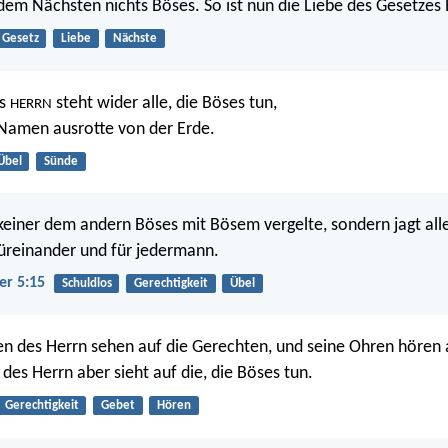
 dem Nächsten nichts Böses. So ist nun die Liebe des Gesetzes 
Gesetz
Liebe
Nächste
es
steht wider alle, die Böses tun,
HERRN
 Namen ausrotte von der Erde.
Übel
Sünde
 keiner dem andern Böses mit Bösem vergelte, sondern jagt all
üreinander und für jedermann.
er 5:15
Schuldlos
Gerechtigkeit
Übel
n des Herrn sehen auf die Gerechten, und seine Ohren hören a
des Herrn aber sieht auf die, die Böses tun.
Gerechtigkeit
Gebet
Hören