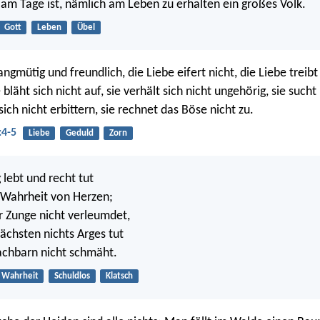
t am Tage ist, nämlich am Leben zu erhalten ein großes Volk.
Gott
Leben
Übel
langmütig und freundlich, die Liebe eifert nicht, die Liebe treibt
 bläht sich nicht auf, sie verhält sich nicht ungehörig, sie sucht
t sich nicht erbittern, sie rechnet das Böse nicht zu.
:4-5
Liebe
Geduld
Zorn
 lebt und recht tut
 Wahrheit von Herzen;
r Zunge nicht verleumdet,
chsten nichts Arges tut
achbarn nicht schmäht.
Wahrheit
Schuldlos
Klatsch