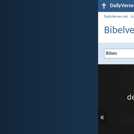
DailyVerse
DailyVerses.net
›
S
Bibelve
«