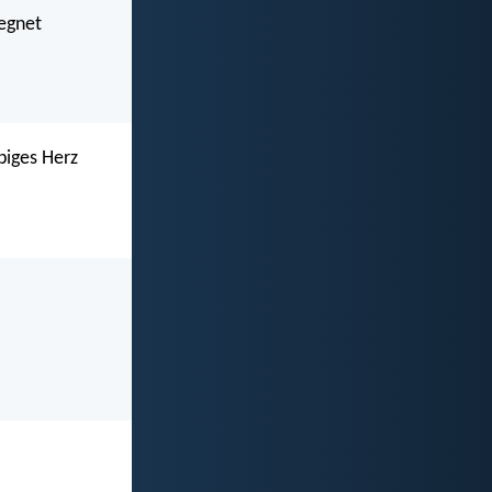
segnet
biges Herz