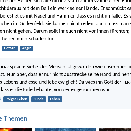
che der Heiden sind alle nichts: Man fällt im Walde einen Bau
ht daraus mit dem Beil ein Werk seiner Hände. Er schmückt es
befestigt es mit Nagel und Hammer, dass es nicht umfalle. Es s
uchen im Gurkenfeld. Sie können nicht reden; auch muss man s
en nicht gehen. Darum sollt ihr euch nicht vor ihnen fürchten;
 helfen noch Schaden tun.
Götzen
Angst
sprach: Siehe, der Mensch ist geworden wie unsereiner 
HERR
ist. Nun aber, dass er nur nicht ausstrecke seine Hand und ne
Lebens und esse und lebe ewiglich! Da wies ihn Gott der
HER
dass er die Erde bebaute, von der er genommen war.
3
Ewiges Leben
Sünde
Leben
e Themen