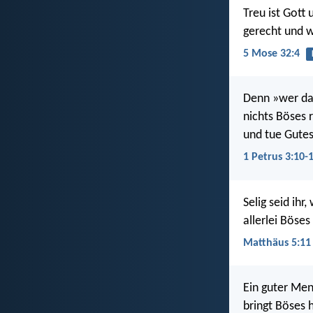
Treu ist Gott 
gerecht und wa
5 Mose 32:4
Denn »wer das
nichts Böses 
und tue Gutes
1 Petrus 3:10-
Selig seid ih
allerlei Böse
Matthäus 5:11
Ein guter Men
bringt Böses 