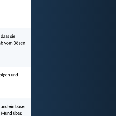
 dass sie
h ab vom Bösen
folgen und
 und ein böser
r Mund über.