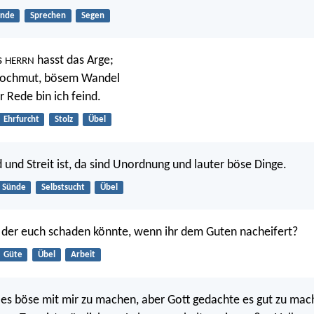
ünde
Sprechen
Segen
s
hasst das Arge;
HERRN
Hochmut, bösem Wandel
r Rede bin ich feind.
Ehrfurcht
Stolz
Übel
und Streit ist, da sind Unordnung und lauter böse Dinge.
Sünde
Selbstsucht
Übel
, der euch schaden könnte, wenn ihr dem Guten nacheifert?
Güte
Übel
Arbeit
 es böse mit mir zu machen, aber Gott gedachte es gut zu mac