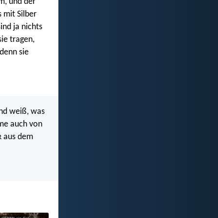
m, und der
 mit Silber
ind ja nichts
ie tragen,
 denn sie
und weiß, was
hme auch von
aus dem
R