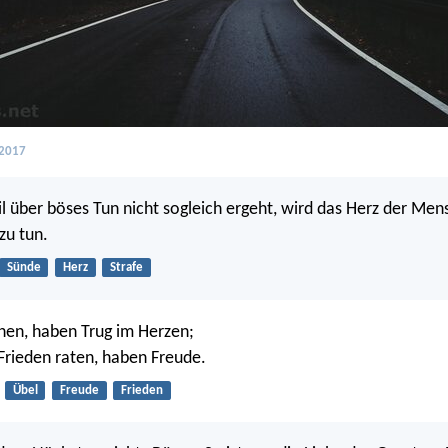
 2017
il über böses Tun nicht sogleich ergeht, wird das Herz der Men
zu tun.
Sünde
Herz
Strafe
nen, haben Trug im Herzen;
Frieden raten, haben Freude.
Übel
Freude
Frieden