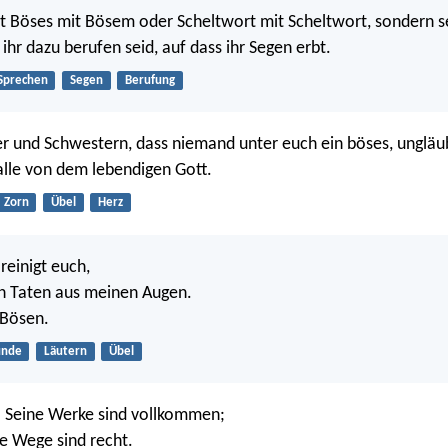
ht Böses mit Bösem oder Scheltwort mit Scheltwort, sondern 
 ihr dazu berufen seid, auf dass ihr Segen erbt.
Sprechen
Segen
Berufung
er und Schwestern, dass niemand unter euch ein böses, ungläu
lle von dem lebendigen Gott.
Zorn
Übel
Herz
reinigt euch,
n Taten aus meinen Augen.
 Bösen.
ünde
Läutern
Übel
ls. Seine Werke sind vollkommen;
ne Wege sind recht.