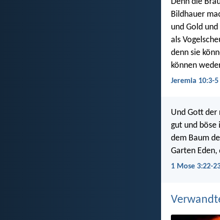
Denn die Bräu
Bildhauer mac
und Gold und 
als Vogelsche
denn sie könn
können weder
Jeremia 10:3-5
Und Gott der
gut und böse 
dem Baum des 
Garten Eden, 
1 Mose 3:22-2
Verwandt