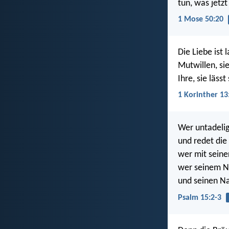
tun, was jetz
1 Mose 50:20
Die Liebe ist 
Mutwillen, sie
Ihre, sie läss
1 Korinther 13
Wer untadelig
und redet die
wer mit seine
wer seinem Nä
und seinen N
Psalm 15:2-3