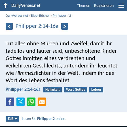
DailyVerses.net
Themen
Registrieren
DailyVerses.net
›
Bibel Bücher
›
Philipper
›
2
Philipper 2:14-16a
Tut alles ohne Murren und Zweifel, damit ihr
tadellos und lauter seid, unbescholtene Kinder
Gottes inmitten eines verdrehten und
verkehrten Geschlechts, unter dem ihr leuchtet
wie
Himmels
lichter in der Welt, indem ihr das
Wort des Lebens festhaltet.
Philipper 2:14-16a
Heiligkeit
Wort Gottes
Leben
Schuldlos
Lesen Sie
Philipper 2
online
ELB