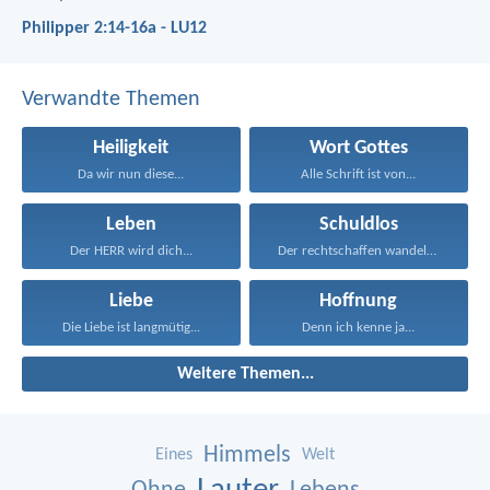
Philipper 2:14-16a - LU12
Verwandte Themen
Heiligkeit
Wort Gottes
Da wir nun diese...
Alle Schrift ist von...
Leben
Schuldlos
Der HERR wird dich...
Der rechtschaffen wandelt und...
Liebe
Hoffnung
Die Liebe ist langmütig...
Denn ich kenne ja...
Weitere Themen...
Himmels
Eines
Welt