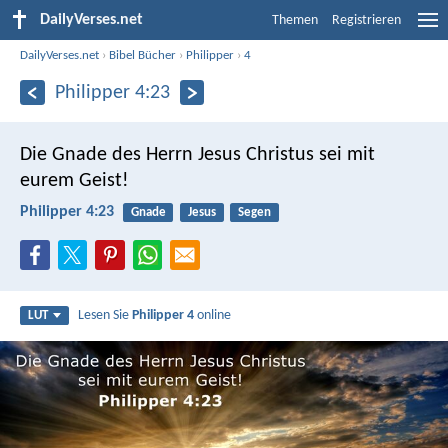
DailyVerses.net
Themen
Registrieren
DailyVerses.net
›
Bibel Bücher
›
Philipper
›
4
Philipper 4:23
Die Gnade des Herrn Jesus Christus sei mit
eurem Geist!
Philipper 4:23
Gnade
Jesus
Segen
Lesen Sie
Philipper 4
online
LUT