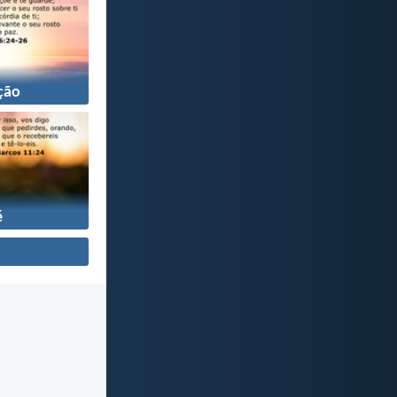
ção
é