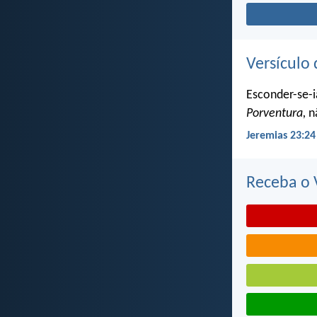
Versículo 
Esconder-se-i
Porventura,
nã
Jeremias 23:24
Receba o V