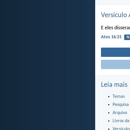
Versículo 
E eles dissera
Atos 16:31
fé
Leia mais
Temas
Pesquisa
Arquivo
Livros da
Versícul