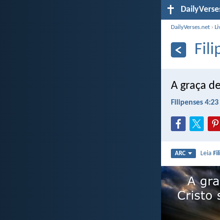
DailyVerse
DailyVerses.net
›
Li
Fil
A graça d
Filipenses 4:23
Leia
Fi
ARC