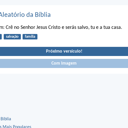
Aleatório da Bíblia
m: Crê no Senhor Jesus Cristo e serás salvo, tu e a tua casa.
salvação
família
Próximo versículo!
Com imagem
 Bíblia
os Mais Populares