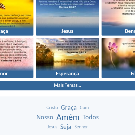
raça
Jesus
Ben
mor
Esperança
F
Mais Temas...
Graça
Cristo
Com
Amém
Nosso
Todos
Seja
Jesus
Senhor