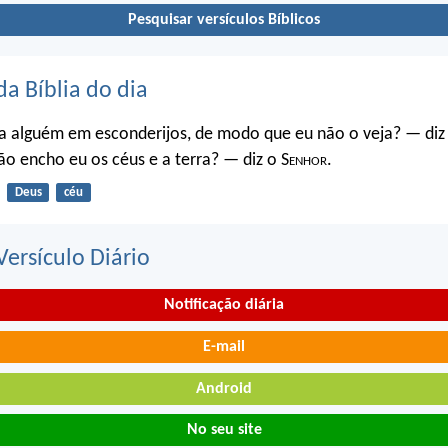
Pesquisar versículos Bíblicos
da Bíblia do dia
a alguém em esconderijos, de modo que eu não o veja? — diz
o encho eu os céus e a terra? — diz o S
enhor
.
Deus
céu
ersículo Diário
Notificação diária
E-mail
Android
No seu site