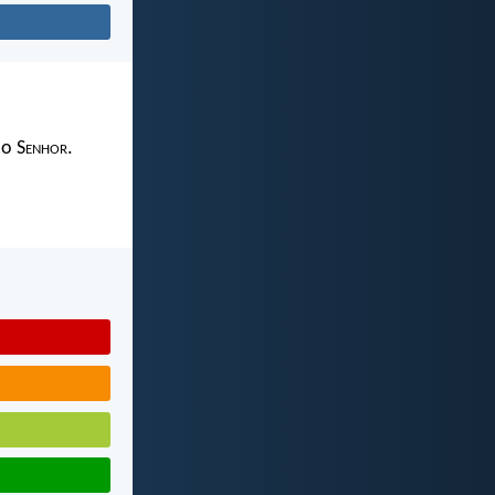
 o S
enhor
.