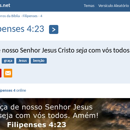
s.net
Temas
Versículo Aleatório
vros da Bíblia
›
Filipenses
›
4
ipenses 4:23
e nosso Senhor Jesus Cristo
seja
com vós todo
graça
Jesus
benção
lipenses 4
online