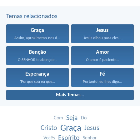
Temas relacionados
Graça
Jesus
Assim, aproximemo-nos do trono...
Jesus olhou para eles...
Benção
Amor
O SENHOR te abençoe...
O amor é paciente...
Esperança
Fé
‘Porque sou eu que...
Portanto, eu lhes digo...
Mais Temas...
Seja
Com
Do
Graça
Cristo
Jesus
Espírito
Vocês
Senhor