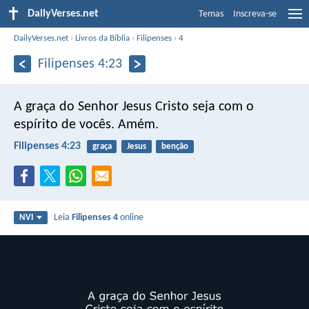
DailyVerses.net
Temas
Inscreva-se
DailyVerses.net
›
Livros da Bíblia
›
Filipenses
›
4
Filipenses 4:23
A graça do Senhor Jesus Cristo seja com o
espírito de vocês. Amém.
Filipenses 4:23
graça
Jesus
benção
Leia
Filipenses 4
online
NVI