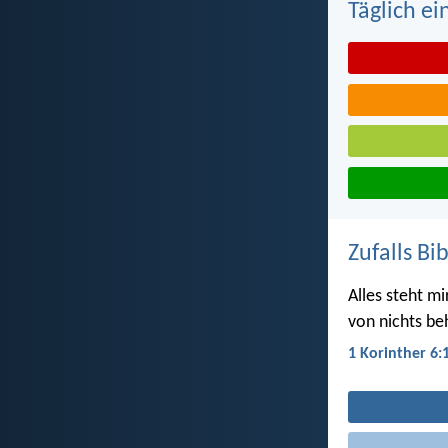
Täglich ei
Zufalls Bi
Alles steht mir
von nichts be
1 Korinther 6: