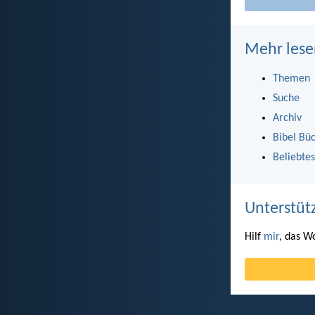
Mehr lese
Themen
Suche
Archiv
Bibel Bü
Beliebtes
Unterstüt
Hilf
mir
, das W