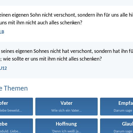
seinen eigenen Sohn nicht verschont, sondern ihn für uns alle 
 uns mit ihm nicht auch alles schenken?
LB
seines eigenen Sohnes nicht hat verschont, sondern hat ihn fü
 wie sollte er uns mit ihm nicht alles schenken?
LU12
e Themen
pfer
Vater
Empfa
iebe beweist...
Wie sich ein Vater...
Darum sage 
iebe
Hoffnung
Glau
eduld. Liebe...
'Denn ich weiß ja...
Darum sage 