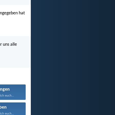
hingegeben hat
r uns alle
ngen
ich euch...
ben
ich euch...