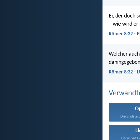
Er, der doch 
– wie wird er
Römer 8:32 - E
Welcher auch 
dahingegeben;
Römer 8:32 - 
Verwandt
O
Die größte L
L
Liebe hat G