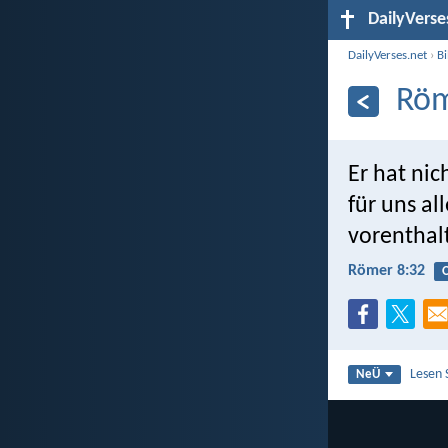
DailyVerse
DailyVerses.net
›
B
Röm
Er hat ni
für uns al
vorenthal
Römer 8:32
O
Lesen 
NeÜ