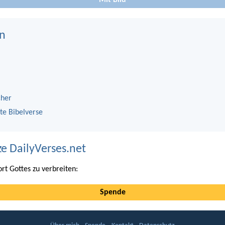
Mit Bild
n
cher
te Bibelverse
ze DailyVerses.net
ort Gottes zu verbreiten:
Spende