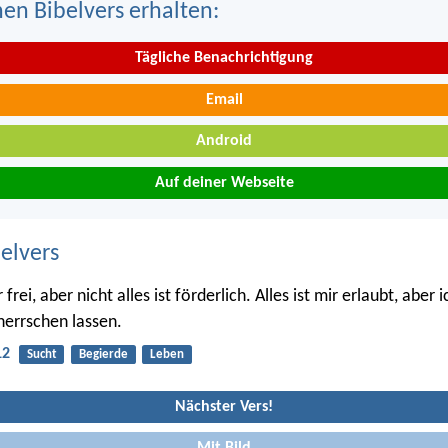
nen Bibelvers erhalten:
Tägliche Benachrichtigung
Email
Android
Auf deiner Webseite
belvers
 frei, aber nicht alles ist förderlich. Alles ist mir erlaubt, aber 
herrschen lassen.
12
Sucht
Begierde
Leben
Nächster Vers!