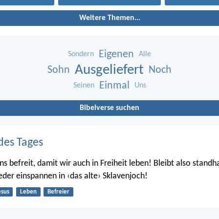
Weitere Themen...
Eigenen
Sondern
Alle
Ausgeliefert
Sohn
Noch
Einmal
Seinen
Uns
Bibelverse suchen
des Tages
ns befreit, damit wir auch in Freiheit leben! Bleibt also standha
eder einspannen in ‹das alte› Sklavenjoch!
esus
Leben
Befreier