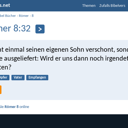
s.net
Themen
Zufalls Bibelvers
ibel Bücher
›
Römer
›
8
er 8:32
cht einmal seinen eigenen Sohn verschont, son
le ausgeliefert: Wird er uns dann noch irgend
ten?
pfer
Vater
Empfangen
Sie
Römer 8
online