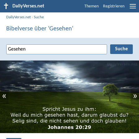
DailyVerses.net
Themen
Registrieren
DailyVerses.net
›
Suche
Bibelverse über 'Gesehen'
«
»