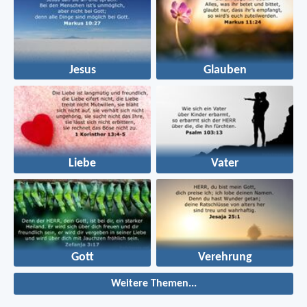
Jesus
Glauben
Liebe
Vater
Gott
Verehrung
Weitere Themen...