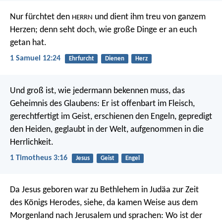
Nur fürchtet den
und dient ihm treu von ganzem
HERRN
Herzen; denn seht doch, wie große Dinge er an euch
getan hat.
1 Samuel 12:24
Ehrfurcht
Dienen
Herz
Und groß ist, wie jedermann bekennen muss, das
Geheimnis des Glaubens:
Er ist offenbart im Fleisch,
gerechtfertigt im Geist,
erschienen den Engeln,
gepredigt
den Heiden,
geglaubt in der Welt,
aufgenommen in die
Herrlichkeit.
1 Timotheus 3:16
Jesus
Geist
Engel
Da Jesus geboren war zu Bethlehem in Judäa zur Zeit
des Königs Herodes, siehe, da kamen Weise aus dem
Morgenland nach Jerusalem und sprachen: Wo ist der