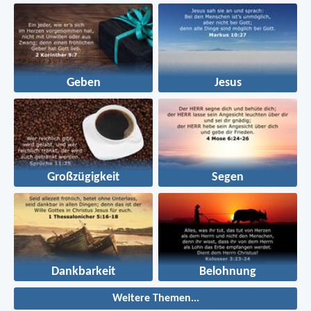
Geben
Jesus
Großzügigkeit
Segen
Dankbarkeit
Belohnung
Weitere Themen...