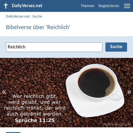
DailyVerses.net
Themen
Registrieren
DailyVerses.net
›
Suche
Bibelverse über 'Reichlich'
«
»