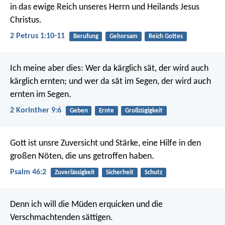
in das ewige Reich unseres Herrn und Heilands Jesus
Christus.
2 Petrus 1:10-11
Berufung
Gehorsam
Reich Gottes
Ich meine aber dies: Wer da kärglich sät, der wird auch
kärglich ernten; und wer da sät im Segen, der wird auch
ernten im Segen.
2 Korinther 9:6
Geben
Ernte
Großzügigkeit
Gott ist unsre Zuversicht und Stärke,
eine Hilfe in den
großen Nöten, die uns getroffen haben.
Psalm 46:2
Zuverlässigkeit
Sicherheit
Schutz
Denn ich will die Müden erquicken und die
Verschmachtenden sättigen.