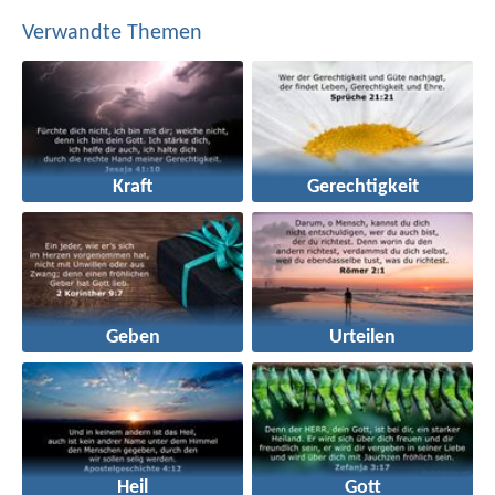
Verwandte Themen
Kraft
Gerechtigkeit
Geben
Urteilen
Heil
Gott