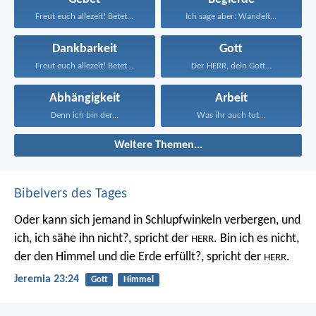
Freut euch allezeit! Betet...
Ich sage aber: Wandelt...
Dankbarkeit
Gott
Freut euch allezeit! Betet...
Der HERR, dein Gott...
Abhängigkeit
Arbeit
Denn ich bin der...
Was ihr auch tut...
Weitere Themen...
Bibelvers des Tages
Oder kann sich jemand in Schlupfwinkeln verbergen, und
ich, ich sähe ihn nicht?, spricht der
. Bin ich es nicht,
HERR
der den Himmel und die Erde erfüllt?, spricht der
.
HERR
Jeremia 23:24
Gott
Himmel