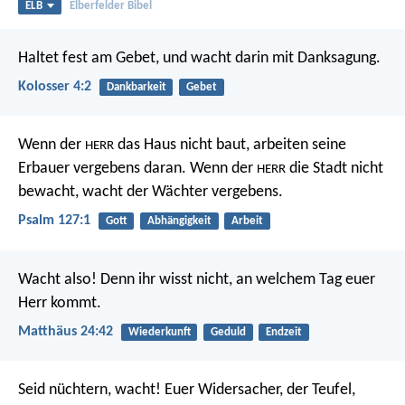
ELB
Elberfelder Bibel
Haltet fest am Gebet, und wacht darin mit Danksagung.
Kolosser 4:2
Dankbarkeit
Gebet
Wenn der
das Haus nicht baut,
arbeiten seine
HERR
Erbauer vergebens daran.
Wenn der
die Stadt nicht
HERR
bewacht,
wacht der Wächter vergebens.
Psalm 127:1
Gott
Abhängigkeit
Arbeit
Wacht also! Denn ihr wisst nicht, an welchem Tag euer
Herr kommt.
Matthäus 24:42
Wiederkunft
Geduld
Endzeit
Seid nüchtern, wacht! Euer Widersacher, der Teufel,