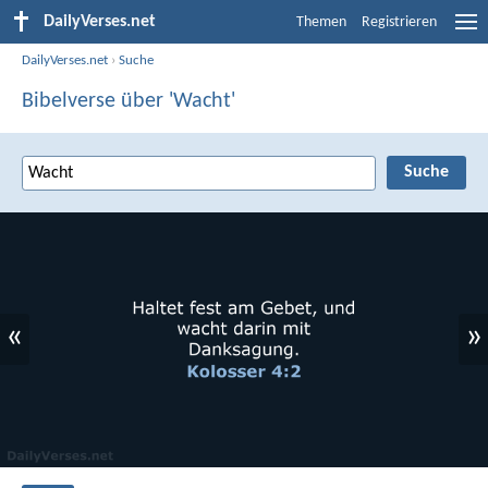
DailyVerses.net
Themen
Registrieren
DailyVerses.net
›
Suche
Bibelverse über 'Wacht'
«
»