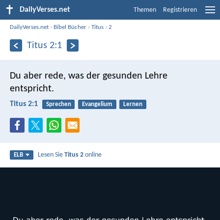
DailyVerses.net
Themen
Registrieren
DailyVerses.net
›
Bibel Bücher
›
Titus
›
2
Titus 2:1
Du aber rede, was der gesunden Lehre
entspricht.
Titus 2:1
Sprechen
Evangelium
Lernen
Lesen Sie
Titus 2
online
ELB