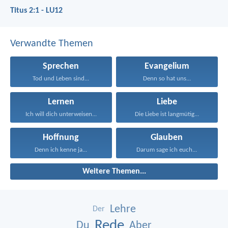
Titus 2:1 - LU12
Verwandte Themen
Sprechen
Evangelium
Tod und Leben sind...
Denn so hat uns...
Lernen
Liebe
Ich will dich unterweisen...
Die Liebe ist langmütig...
Hoffnung
Glauben
Denn ich kenne ja...
Darum sage ich euch...
Weitere Themen...
Lehre
Der
Rede
Du
Aber