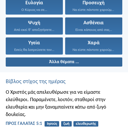
Ευλογία
Προσευχή
Ο Κύριος να σε...
Να είστε πάντοτε χαρούμενοι...
Ψυχή
Ασθένεια
Από εκεί θ’ αποζητήσετε...
Είναι κάποιος από σας...
Υγεία
Χαρά
Εσείς θα λατρεύσετε τον...
Να είστε πάντοτε χαρούμενοι...
Άλλα θέματα ...
Βίβλος στίχος της ημέρας
Ο Χριστός μάς απελευθέρωσε για να είμαστε
ελεύθεροι. Παραμένετε, λοιπόν, σταθεροί στην
ελευθερία και μην ξαναμπαίνετε κάτω από ζυγό
δουλείας.
ΠΡΟΣ ΓΑΛΑΤΑΣ 5:1
Ιησούς
ζωή
ελευθερωτής