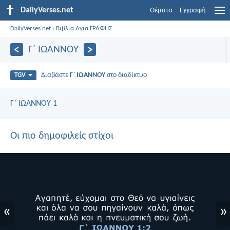
DailyVerses.net
Θέματα
Εγγραφή
DailyVerses.net
›
Βιβλία Αγια ΓΡΑΦΗΣ
Γ΄ ΙΩΑΝΝΟΥ
Διαβάστε
Γ΄ ΙΩΑΝΝΟΥ
στο διαδίκτυο
TGV
Γ΄ ΙΩΑΝΝΟΥ 1
Οι πιο δημοφιλείς στίχοι
«
»