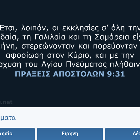
έματα
λησία
Ειρήνη
Δέ