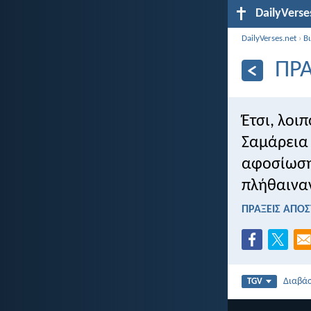
DailyVerse
DailyVerses.net
›
Β
ΠΡΑ
Έτσι, λοιπ
Σαμάρεια 
αφοσίωση 
πλήθαινα
ΠΡΑΞΕΙΣ ΑΠΟΣ
Διαβά
TGV