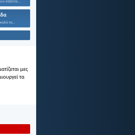
ιο σέβεται...
ίδα
καλά τα...
ατίζεται μες
μιουργεί τα