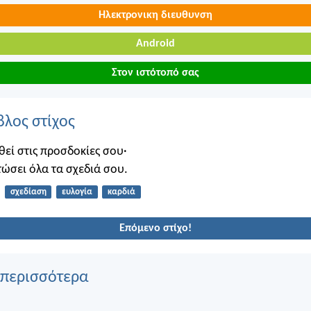
Ηλεκτρονικη διευθυνση
Android
Στον ιστότοπό σας
βλος στίχος
θεί στις προσδοκίες σου·
τώσει όλα τα σχεδιά σου.
σχεδίαση
ευλογία
καρδιά
Επόμενο στίχο!
 περισσότερα