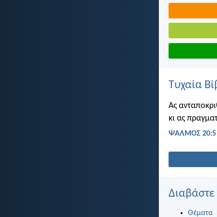
Τυχαία Βί
Ας ανταποκρι
κι ας πραγμα
ΨΑΛΜΌΣ 20:5
Διαβάστε
Θέματα