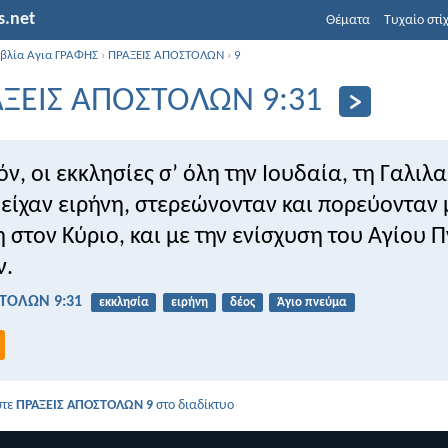
s.net
Θέματα
Τυχαίο στί
ιβλία Αγια ΓΡΑΦΗΣ
›
ΠΡΑΞΕΙΣ ΑΠΟΣΤΟΛΩΝ
›
9
ΞΕΙΣ ΑΠΟΣΤΟΛΩΝ 9:31
όν, οι εκκλησίες σ’ όλη την Ιουδαία, τη Γαλιλα
είχαν ειρήνη, στερεώνονταν και πορεύονταν 
στον Κύριο, και με την ενίσχυση του Αγίου 
ν.
ΤΟΛΩΝ 9:31
εκκλησία
ειρήνη
δέος
Άγιο πνεύμα
στε
ΠΡΑΞΕΙΣ ΑΠΟΣΤΟΛΩΝ 9
στο διαδίκτυο