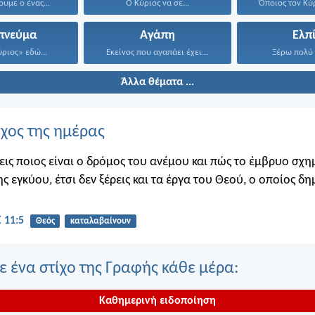
υμε ο ένας...
Ο Κύριος να σε...
Όποιος τον Κύρ
 πνεύμα
Αγάπη
Ελπ
ριος» εδώ...
Εκείνος που αγαπάει έχει...
Ξέρω πολύ 
Άλλα θέματα ...
ίχος της ημέρας
εις ποιος είναι ο δρόμος του ανέμου και πώς το έμβρυο σχημ
ης εγκύου, έτσι δεν ξέρεις και τα έργα του Θεού, ο οποίος δη
 11:5
Θεός
καταλαβαίνουν
 ένα στίχο της Γραφής κάθε μέρα:
Καθημερινή ειδοποίηση