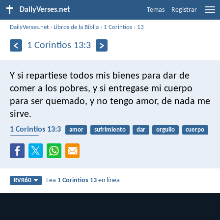
DailyVerses.net
Temas
Registrar
DailyVerses.net
›
Libros de la Biblia
›
1 Corintios
›
13
1 Corintios 13:3
Y si repartiese todos mis bienes para dar de
comer a los pobres, y si entregase mi cuerpo
para ser quemado, y no tengo amor, de nada me
sirve.
1 Corintios 13:3
amor
sufrimiento
dar
orgullo
cuerpo
pobreza
Lea
1 Corintios 13
en línea
RVR60