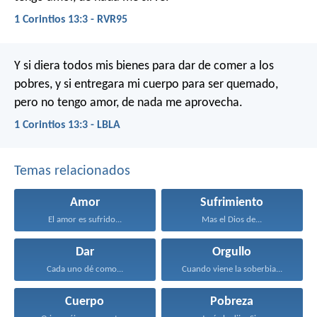
1 Corintios 13:3 - RVR95
Y si diera todos mis bienes para dar de comer a los
pobres, y si entregara mi cuerpo para ser quemado,
pero no tengo amor, de nada me aprovecha.
1 Corintios 13:3 - LBLA
Temas relacionados
Amor
Sufrimiento
El amor es sufrido...
Mas el Dios de...
Dar
Orgullo
Cada uno dé como...
Cuando viene la soberbia...
Cuerpo
Pobreza