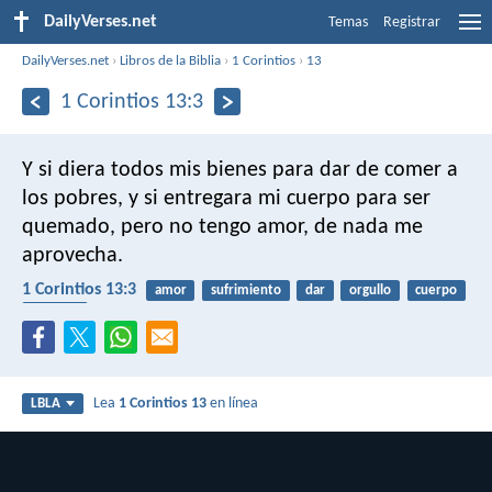
DailyVerses.net
Temas
Registrar
DailyVerses.net
›
Libros de la Biblia
›
1 Corintios
›
13
1 Corintios 13:3
Y si diera todos mis bienes para dar de comer a
los pobres, y si entregara mi cuerpo para ser
quemado, pero no tengo amor, de nada me
aprovecha.
1 Corintios 13:3
amor
sufrimiento
dar
orgullo
cuerpo
pobreza
Lea
1 Corintios 13
en línea
LBLA