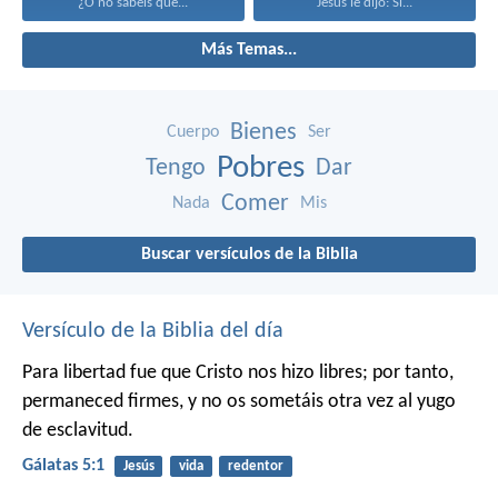
¿O no sabéis que...
Jesús le dijo: Si...
Más Temas...
Bienes
Cuerpo
Ser
Pobres
Tengo
Dar
Comer
Nada
Mis
Buscar versículos de la Biblia
Versículo de la Biblia del día
Para libertad fue que Cristo nos hizo libres; por tanto,
permaneced firmes, y no os sometáis otra vez al yugo
de esclavitud.
Gálatas 5:1
Jesús
vida
redentor