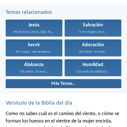
Temas relacionados
Jesús
Salvación
Mirándolos Jesús, dijo: Para...
Y en ningún otro...
Servir
Adoración
Por tanto, mis amados...
Oh Señor, tú eres...
Alabanza
Humildad
Oh Señor, tú eres...
Con toda humildad y...
Más Temas...
Versículo de la Biblia del día
Como no sabes cuál es el camino del viento,
o cómo se
forman los huesos en el vientre de la mujer encinta,