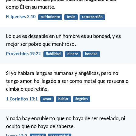
como Él en su muerte.
Filipenses 3:10
sufrimiento
Jesús
resurrección
Lo que es deseable en un hombre es su bondad,
y es
mejor ser pobre que mentiroso.
Proverbios 19:22
fiabilidad
dinero
bondad
Si yo hablara lenguas humanas y angélicas, pero no
tengo amor, he llegado a ser como metal que resuena o
címbalo que retiñe.
1 Corintios 13:1
amor
hablar
ángeles
Y nada hay encubierto que no haya de ser revelado, ni
oculto que no haya de saberse.