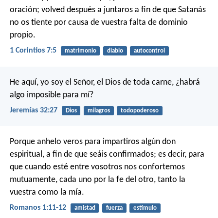
oración; volved después a juntaros a fin de que Satanás
no os tiente por causa de vuestra falta de dominio
propio.
1 Corintios 7:5
matrimonio
diablo
autocontrol
He aquí, yo soy el Señor, el Dios de toda carne, ¿habrá
algo imposible para mí?
Jeremías 32:27
Dios
milagros
todopoderoso
Porque anhelo veros para impartiros algún don
espiritual, a fin de que seáis confirmados; es decir, para
que cuando esté entre vosotros nos confortemos
mutuamente, cada uno por la fe del otro, tanto la
vuestra como la mía.
Romanos 1:11-12
amistad
fuerza
estímulo