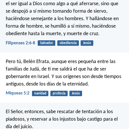
el ser igual a Dios como algo a qué aferrarse, sino que
se despojó a sí mismo tomando forma de siervo,
haciéndose semejante a los hombres. Y hallándose en
forma de hombre, se humilló a sí mismo, haciéndose
obediente hasta la muerte, y muerte de cruz.
Filipenses 2:6-8
Salvador
obediencia
Jesús
Pero tú, Belén Efrata,
aunque eres pequeña entre las
familias de Judá,
de ti me saldrá el que ha de ser
gobernante en Israel.
Y sus orígenes son desde tiempos
antiguos,
desde los días de la eternidad.
Miqueas 5:2
navidad
profecía
Jesús
El Señor, entonces, sabe rescatar de tentación a los
piadosos, y reservar a los injustos bajo castigo para el
día del juicio.