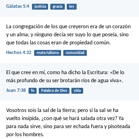
Gálatas 5:4
justicia
gracia
ley
La congregación de los que creyeron era de un corazón
y un alma; y ninguno decía ser suyo lo que poseía, sino
que todas las cosas eran de propiedad común.
Hechos 4:32
materialismo
comunidad
El que cree en mí, como ha dicho la Escritura: «De lo
más profundo de su ser brotarán ríos de agua viva».
Juan 7:38
fe
Palabra de Dios
vida
Vosotros sois la sal de la tierra; pero si la sal se ha
vuelto insípida, ¿con qué se hará salada otra vez? Ya
para nada sirve, sino para ser echada fuera y pisoteada
por los hombres.