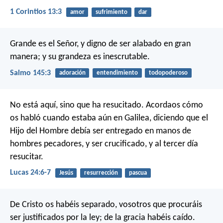
1 Corintios 13:3
amor
sufrimiento
dar
Grande es el Señor, y digno de ser alabado en gran
manera;
y su grandeza es inescrutable.
Salmo 145:3
adoración
entendimiento
todopoderoso
No está aquí, sino que ha resucitado. Acordaos cómo
os habló cuando estaba aún en Galilea, diciendo que el
Hijo del Hombre debía ser entregado en manos de
hombres pecadores, y ser crucificado, y al tercer día
resucitar.
Lucas 24:6-7
Jesús
resurrección
pascua
De Cristo os habéis separado, vosotros que procuráis
ser justificados por la ley; de la gracia habéis caído.