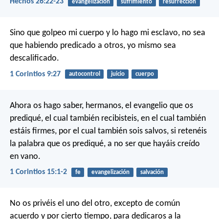
Hechos 26:22-23
evangelización
sufrimiento
resurrección
Sino que golpeo mi cuerpo y lo hago mi esclavo, no sea
que habiendo predicado a otros, yo mismo sea
descalificado.
1 Corintios 9:27
autocontrol
juicio
cuerpo
Ahora os hago saber, hermanos, el evangelio que os
prediqué, el cual también recibisteis, en el cual también
estáis firmes, por el cual también sois salvos, si retenéis
la palabra que os prediqué, a no ser que hayáis creído
en vano.
1 Corintios 15:1-2
fe
evangelización
salvación
No os privéis el uno del otro, excepto de común
acuerdo y por cierto tiempo, para dedicaros a la