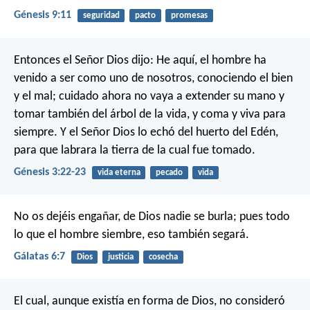
Génesis 9:11
seguridad
pacto
promesas
Entonces el Señor Dios dijo: He aquí, el hombre ha
venido a ser como uno de nosotros, conociendo el bien
y el mal; cuidado ahora no vaya a extender su mano y
tomar también del árbol de la vida, y coma y viva para
siempre. Y el Señor Dios lo echó del huerto del Edén,
para que labrara la tierra de la cual fue tomado.
Génesis 3:22-23
vida eterna
pecado
vida
No os dejéis engañar, de Dios nadie se burla; pues todo
lo que el hombre siembre, eso también segará.
Gálatas 6:7
Dios
justicia
cosecha
El cual, aunque existía en forma de Dios, no consideró