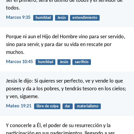
ser el primero, será el último de todos y el servidor de
todos.
Marcos 9:35
humildad
Jesús
entendimiento
Porque ni aun el Hijo del Hombre vino para ser servido,
sino para servir, y para dar su vida en rescate por
muchos.
Marcos 10:45
humildad
Jesús
sacrificio
Jesús le dijo: Si quieres ser perfecto, ve y vende lo que
posees y da a los pobres, y tendrás tesoro en los cielos;
y ven, sígueme.
Mateo 19:21
libre de culpa
dar
materialismo
Y conocerle a Él, el poder de su resurrección y la
participación en sus padecimientos, llegando a ser