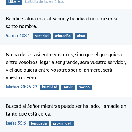
LBLA
La Biblia de las Américas
Bendice, alma mía, al Señor,
y bendiga todo mi ser su
santo nombre.
Salmo 103:1
santidad
adoración
alma
No ha de ser así entre vosotros, sino que el que quiera
entre vosotros llegar a ser grande, será vuestro servidor,
y el que quiera entre vosotros ser el primero, será
vuestro siervo.
Mateo 20:26-27
humildad
servir
vecino
Buscad al Señor mientras puede ser hallado,
llamadle en
tanto que está cerca.
Isaías 55:6
búsqueda
proximidad