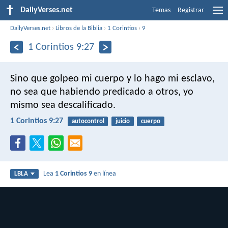
DailyVerses.net
Temas
Registrar
DailyVerses.net
›
Libros de la Biblia
›
1 Corintios
›
9
1 Corintios 9:27
Sino que golpeo mi cuerpo y lo hago mi esclavo,
no sea que habiendo predicado a otros, yo
mismo sea descalificado.
1 Corintios 9:27
autocontrol
juicio
cuerpo
Lea
1 Corintios 9
en línea
LBLA