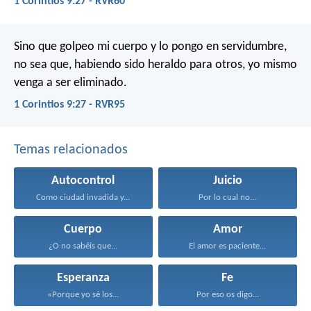
1 Corintios 9:27 - RVR60
Sino que golpeo mi cuerpo y lo pongo en servidumbre,
no sea que, habiendo sido heraldo para otros, yo mismo
venga a ser eliminado.
1 Corintios 9:27 - RVR95
Temas relacionados
Autocontrol
Juicio
Como ciudad invadida y...
Por lo cual no...
Cuerpo
Amor
¿O no sabéis que...
El amor es paciente...
Esperanza
Fe
«Porque yo sé los...
Por eso os digo...