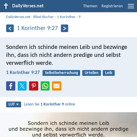
DailyVerses.net
Themen
Registrieren
DailyVerses.net
›
Bibel Bücher
›
1 Korinther
›
9
1 Korinther 9:27
Sondern ich schinde meinen Leib und bezwinge
ihn, dass ich nicht andern predige und selbst
verwerflich werde.
1 Korinther 9:27
Selbstbeherrschung
Urteilen
Leib
Lesen Sie
1 Korinther 9
online
LUT