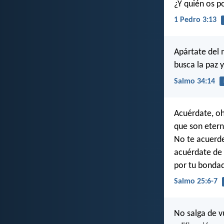
¿Y quién os p
1 Pedro 3:13
Apártate del m
busca la paz y
Salmo 34:14
Acuérdate, oh
que son etern
No te acuerde
acuérdate de 
por tu bondad
Salmo 25:6-7
No salga de v