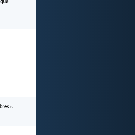
 que
bres».