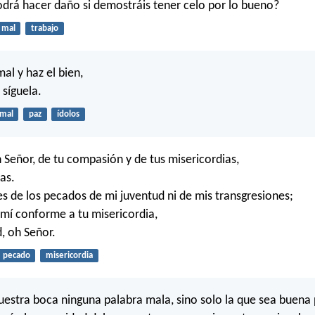
odrá hacer daño si demostráis tener celo por lo bueno?
mal
trabajo
al y haz el bien,
 síguela.
mal
paz
ídolos
 Señor, de tu compasión y de tus misericordias,
as.
s de los pecados de mi juventud ni de mis transgresiones;
mí conforme a tu misericordia,
, oh Señor.
pecado
misericordia
uestra boca ninguna palabra mala, sino solo la que sea buena