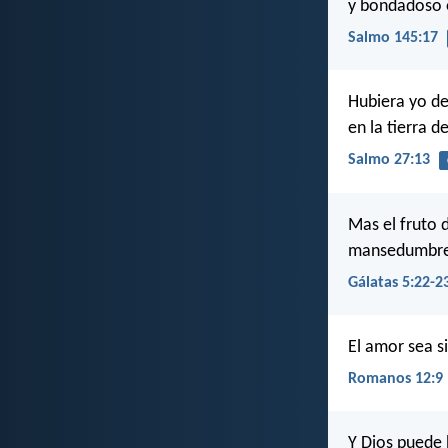
y bondadoso 
Salmo 145:17
Hubiera yo de
en la tierra de
Salmo 27:13
Mas el fruto d
mansedumbre, 
Gálatas 5:22-2
El amor sea s
Romanos 12:9
Y Dios puede 