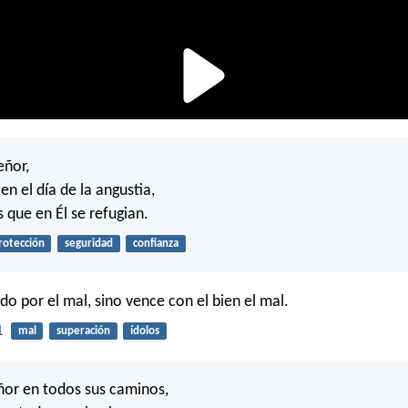
eñor,
en el día de la angustia,
 que en Él se refugian.
rotección
seguridad
confianza
do por el mal, sino vence con el bien el mal.
1
mal
superación
ídolos
eñor en todos sus caminos,