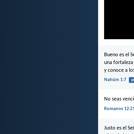
Bueno es el S
una fortaleza 
y conoce a los
Nahúm 1:7
p
No seas venci
Romanos 12:2
Justo es el S