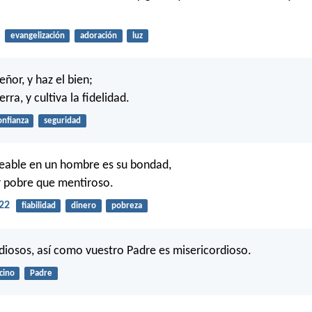
evangelización
adoración
luz
eñor, y haz el bien;
erra, y cultiva la fidelidad.
onfianza
seguridad
eable en un hombre es su bondad,
r pobre que mentiroso.
22
fiabilidad
dinero
pobreza
diosos, así como vuestro Padre es misericordioso.
cino
Padre