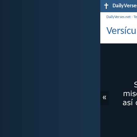
DailyVerse
DailyVerses.net
›
T
Versícu
«