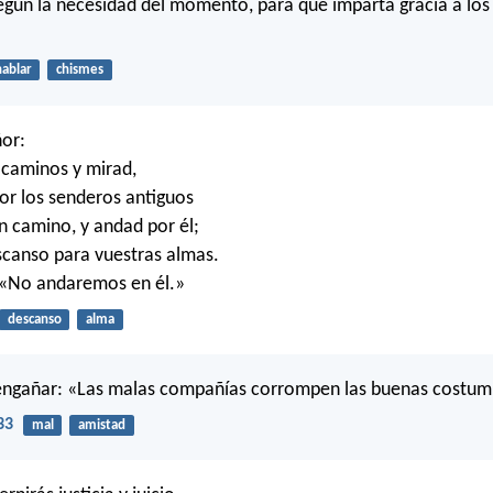
según la necesidad del momento, para que imparta gracia a los
hablar
chismes
ñor:
 caminos y mirad,
or los senderos antiguos
en camino, y andad por él;
escanso para vuestras almas.
 «No andaremos en él.»
descanso
alma
 engañar: «Las malas compañías corrompen las buenas costum
33
mal
amistad