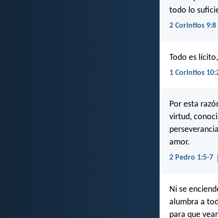
todo lo sufic
2 Corintios 9:8
Todo es lícito
1 Corintios 10:
Por esta razón
virtud, conoc
perseverancia,
amor.
2 Pedro 1:5-7
Ni se enciend
alumbra a todo
para que vean