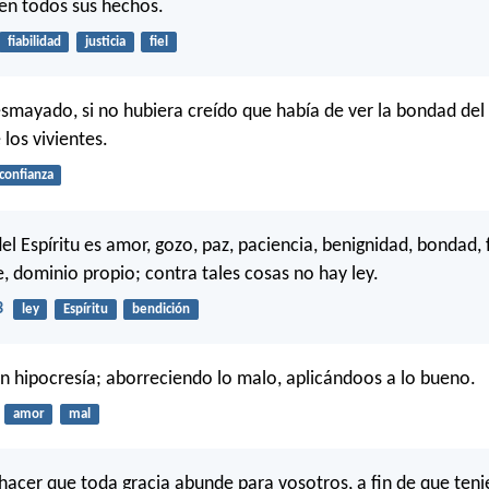
en todos sus hechos.
fiabilidad
justicia
fiel
smayado, si no hubiera creído que había de ver la bondad del
 los vivientes.
confianza
el Espíritu es amor, gozo, paz, paciencia, benignidad, bondad, 
dominio propio; contra tales cosas no hay ley.
3
ley
Espíritu
bendición
in hipocresía; aborreciendo lo malo, aplicándoos a lo bueno.
amor
mal
hacer que toda gracia abunde para vosotros, a fin de que ten