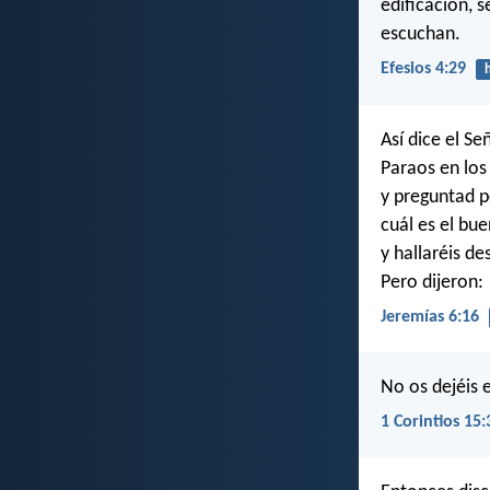
edificación, 
escuchan.
Efesios 4:29
Así dice el Se
Paraos en los
y preguntad p
cuál es el bu
y hallaréis d
Pero dijeron:
Jeremías 6:16
No os dejéis
1 Corintios 15: