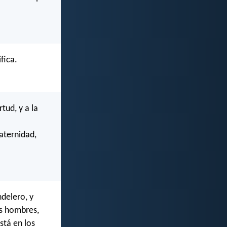
fica.
tud, y a la
raternidad,
delero, y
os hombres,
stá en los