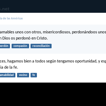
lia de las Américas
amables unos con otros, misericordiosos, perdonándoos unos 
 Dios os perdonó en Cristo.
perdón
compasión
reconciliación
ces, hagamos bien a todos según tengamos oportunidad, y es
ia de la fe.
amabilidad
vecino
fe