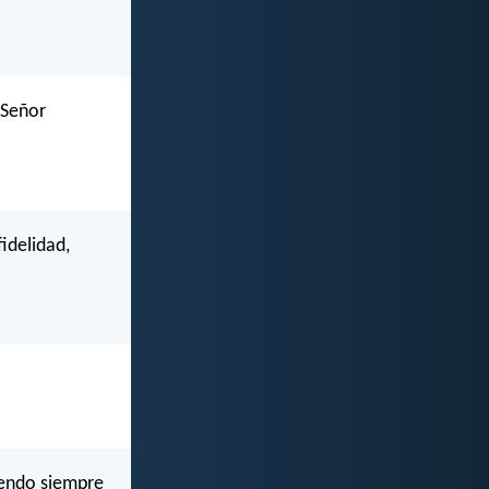
 Señor
fidelidad,
iendo siempre