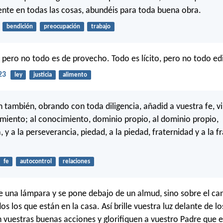
iente en todas las cosas, abundéis para toda buena obra.
bendición
preocupación
trabajo
, pero no todo es de provecho. Todo es lícito, pero no todo edi
23
ley
justicia
alimento
 también, obrando con toda diligencia, añadid a vuestra fe, vir
imiento; al conocimiento, dominio propio, al dominio propio,
 y a la perseverancia, piedad, a la piedad, fraternidad y a la f
fe
autocontrol
relaciones
e una lámpara y se pone debajo de un almud, sino sobre el can
s los que están en la casa. Así brille vuestra luz delante de l
 vuestras buenas acciones y glorifiquen a vuestro Padre que e