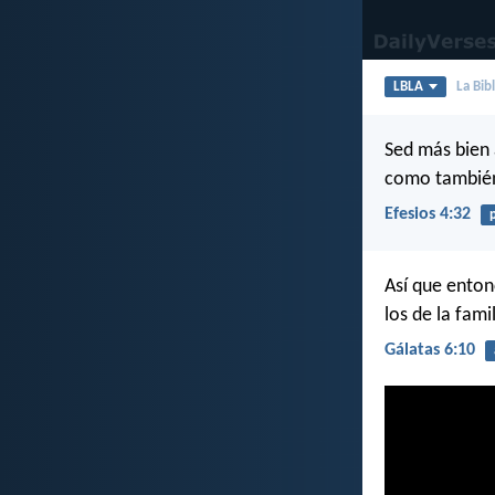
LBLA
La Bib
Sed más bien 
como también
Efesios 4:32
Así que enton
los de la famil
Gálatas 6:10