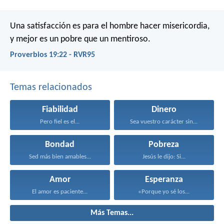
Una satisfacción es para el hombre hacer misericordia,
y mejor es un pobre que un mentiroso.
Proverbios 19:22 - RVR95
Temas relacionados
Fiabilidad
Dinero
Pero fiel es el...
Sea vuestro carácter sin...
Bondad
Pobreza
Sed más bien amables...
Jesús le dijo: Si...
Amor
Esperanza
El amor es paciente...
«Porque yo sé los...
Más Temas...