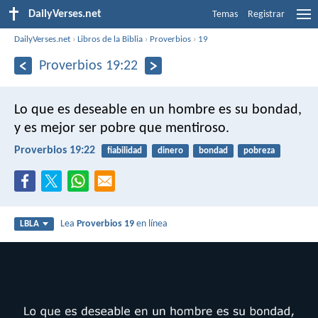
DailyVerses.net
Temas
Registrar
DailyVerses.net
›
Libros de la Biblia
›
Proverbios
›
19
Proverbios 19:22
Lo que es deseable en un hombre es su bondad,
y es mejor ser pobre que mentiroso.
Proverbios 19:22
fiabilidad
dinero
bondad
pobreza
Lea
Proverbios 19
en línea
LBLA