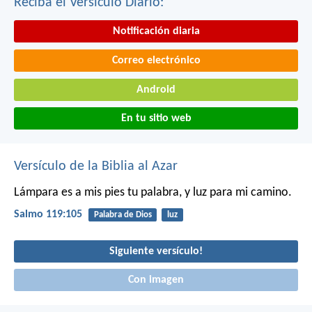
Reciba el Versículo Diario:
Notificación diaria
Correo electrónico
Android
En tu sitio web
Versículo de la Biblia al Azar
Lámpara es a mis pies tu palabra,
y luz para mi camino.
Salmo 119:105
Palabra de Dios
luz
Siguiente versículo!
Con imagen