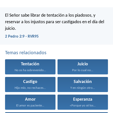
El Señor sabe librar de tentación a los piadosos, y
reservar a los injustos para ser castigados en el día del
juicio.
2 Pedro 2:9 - RVR95
Temas relacionados
Tentación
Juicio
No os ha sobrevenido...
Por lo cual no...
Castigo
Salvación
Hijo mío, no rechaces...
Y en ningún otro...
Amor
Esperanza
El amor es paciente...
«Porque yo sé los...