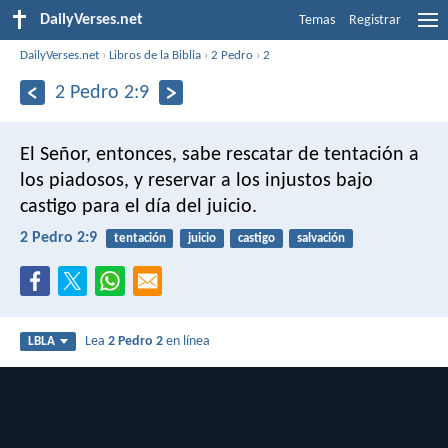
DailyVerses.net
Temas
Registrar
DailyVerses.net
›
Libros de la Biblia
›
2 Pedro
›
2
2 Pedro 2:9
El Señor, entonces, sabe rescatar de tentación a
los piadosos, y reservar a los injustos bajo
castigo para el día del juicio.
2 Pedro 2:9
tentación
juicio
castigo
salvación
Lea
2 Pedro 2
en línea
LBLA