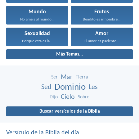
Mundo
Frutos
No améis al mundo...
Bendito es el hombre...
Sexualidad
Amor
Porque esta es la...
El amor es paciente...
Más Temas...
Mar
Ser
Tierra
Dominio
Sed
Les
Cielo
Dijo
Sobre
Buscar versículos de la Biblia
Versículo de la Biblia del día