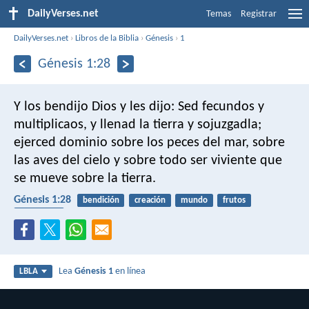
DailyVerses.net
Temas
Registrar
DailyVerses.net
›
Libros de la Biblia
›
Génesis
›
1
Génesis 1:28
Y los bendijo Dios y les dijo: Sed fecundos y
multiplicaos, y llenad la tierra y sojuzgadla;
ejerced dominio sobre los peces del mar, sobre
las aves del cielo y sobre todo ser viviente que
se mueve sobre la tierra.
Génesis 1:28
bendición
creación
mundo
frutos
sexualidad
Lea
Génesis 1
en línea
LBLA