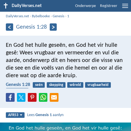
DailyVerses.net
Onderwerpe
Registreer
DailyVerses.net
›
Bybelboeke
›
Genesis
›
1
Genesis 1:28
En God het hulle geseën, en God het vir hulle
gesê: Wees vrugbaar en vermeerder en vul die
aarde, onderwerp dit en heers oor die visse van
die see en die voëls van die hemel en oor al die
diere wat op die aarde kruip.
Genesis 1:28
seën
skepping
wêreld
vrugbaarheid
seksualiteit
Lees
Genesis 1
aanlyn
AFR53