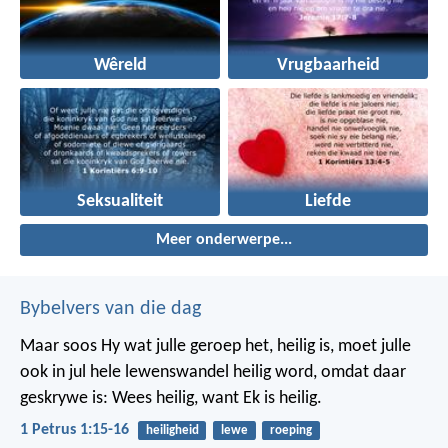
Wêreld
Vrugbaarheid
Seksualiteit
Liefde
Meer onderwerpe...
Bybelvers van die dag
Maar soos Hy wat julle geroep het, heilig is, moet julle
ook in jul hele lewenswandel heilig word, omdat daar
geskrywe is: Wees heilig, want Ek is heilig.
1 Petrus 1:15-16
heiligheid
lewe
roeping