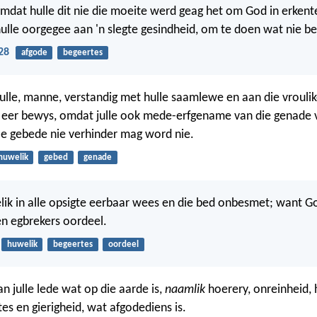
mdat hulle dit nie die moeite werd geag het om God in erkent
hulle oorgegee aan 'n slegte gesindheid, om te doen wat nie b
28
afgode
begeertes
ulle, manne, verstandig met hulle saamlewe en aan die vroulik
 eer bewys, omdat julle ook mede-erfgename van die genade 
lle gebede nie verhinder mag word nie.
huwelik
gebed
genade
lik in alle opsigte eerbaar wees en die bed onbesmet; want Go
n egbrekers oordeel.
huwelik
begeertes
oordeel
 julle lede wat op die aarde is,
naamlik
hoerery, onreinheid, 
es en gierigheid, wat afgodediens is.