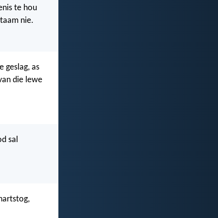
enis te hou
etaam nie.
e geslag, as
van die lewe
d sal
hartstog,