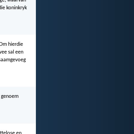
nge, waarvan
die koninkryk
 Om hierdie
wee sal een
n saamgevoeg
ie genoem
ettelose en