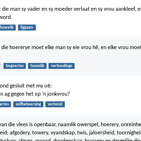
ie man sy vader en sy moeder verlaat en sy vrou aankleef, e
 word.
huwelik
liggaam
ie hoererye moet elke man sy eie vrou hê, en elke vrou moet
2
begeertes
huwelik
verhoudings
bond gesluit met my oë:
n ag gegee het op 'n jonkvrou?
ertes
selfbeheersing
verbond
van die vlees is openbaar, naamlik owerspel, hoerery, onreinhe
d; afgodery, towery, vyandskap, twis, jaloersheid, toornighei