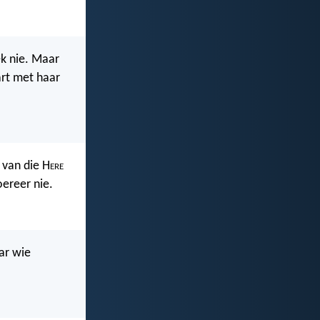
ek nie. Maar
art met haar
e van die H
ere
oereer nie.
ar wie