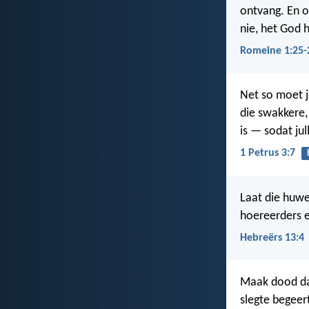
ontvang. En o
nie, het God 
Romeine 1:25-
Net so moet j
die swakkere,
is — sodat ju
1 Petrus 3:7
Laat die huwe
hoereerders e
Hebreërs 13:4
Maak dood dan
slegte begeert