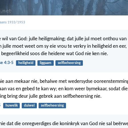
kaans 1933/1953
e wil van God: julle heiligmaking; dat julle jul moet onthou van
 julle moet weet om sy eie vrou te verkry in heiligheid en eer, 
e begeerlikheid soos die heidene wat God nie ken nie.
se 4:3-5
heiligheid
liggaam
selfbeheersing
 nie aan mekaar nie, behalwe met wedersydse ooreenstemming 
 aan vas en gebed te kan wy; en kom weer bymekaar, sodat die 
ing bring deur julle gebrek aan selfbeheersing nie.
5
huwelik
duiwel
selfbeheersing
 nie dat die onregverdiges die koninkryk van God nie sal beër