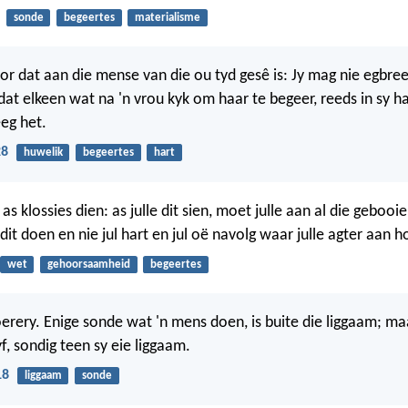
sonde
begeertes
materialisme
oor dat aan die mense van die ou tyd gesê is: Jy mag nie egbre
e dat elkeen wat na 'n vrou kyk om haar te begeer, reeds in sy h
eg het.
28
huwelik
begeertes
hart
e as klossies dien: as julle dit sien, moet julle aan al die gebooi
e dit doen en nie jul hart en jul oë navolg waar julle agter aan h
wet
gehoorsaamheid
begeertes
hoerery. Enige sonde wat 'n mens doen, is buite die liggaam; ma
f, sondig teen sy eie liggaam.
18
liggaam
sonde