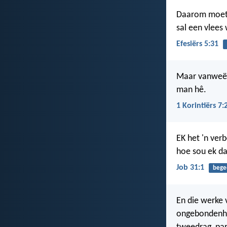
Daarom moet d
sal een vlees
Efesiërs 5:31
Maar vanweë d
man hê.
1 Korintiërs 7:
EK het 'n ver
hoe sou ek da
Job 31:1
bege
En die werke 
ongebondenhei