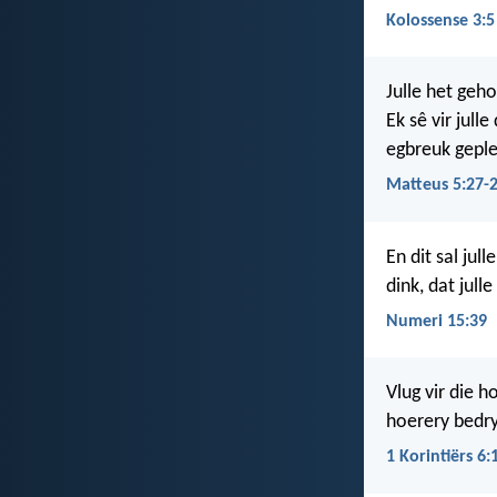
Kolossense 3:5
Julle het geh
Ek sê vir jull
egbreuk geple
Matteus 5:27-
En dit sal jull
dink, dat jull
Numeri 15:39
Vlug vir die 
hoerery bedry
1 Korintiërs 6: