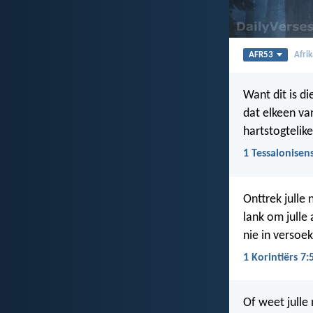
AFR53
Afri
Want dit is di
dat elkeen van
hartstogtelik
1 Tessalonisen
Onttrek julle
lank om julle
nie in versoek
1 Korintiërs 7:
Of weet julle