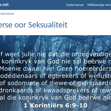
s.net
Onderwerpe
Willekeurige vers
nderwerpe
rse oor Seksualiteit