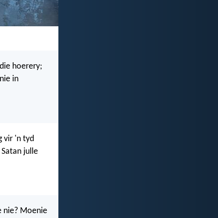
 die hoerery;
nie in
vir 'n tyd
Satan julle
we nie? Moenie