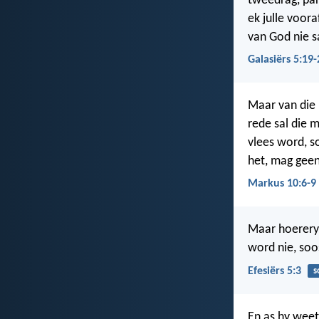
tweedrag, par
ek julle voora
van God nie s
Galasiërs 5:19-
Maar van die 
rede sal die 
vlees word, s
het, mag geen
Markus 10:6-9
Maar hoerery 
word nie, soos
Efesiërs 5:3
s
En as hy weet 