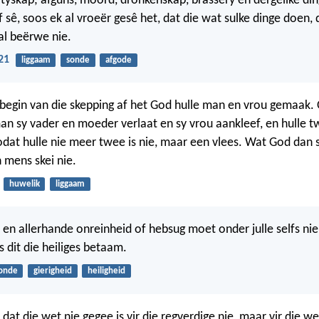
tyskap; afguns, moord, dronkenskap, brassery en dergelike di
f sê, soos ek al vroeër gesê het, dat die wat sulke dinge doen, 
al beërwe nie.
21
liggaam
sonde
afgode
begin van die skepping af het God hulle man en vrou gemaak.
man sy vader en moeder verlaat en sy vrou aankleef, en hulle t
odat hulle nie meer twee is nie, maar een vlees. Wat God da
 mens skei nie.
huwelik
liggaam
en allerhande onreinheid of hebsug moet onder julle selfs n
 dit die heiliges betaam.
onde
gierigheid
heiligheid
dat die wet nie gegee is vir die regverdige nie, maar vir die w