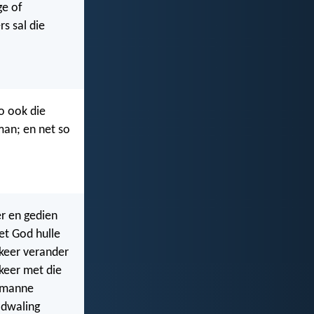
ge of
s sal die
o ook die
man; en net so
er en gedien
et God hulle
rkeer verander
rkeer met die
t manne
 dwaling