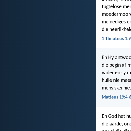
tugtelose me
moedermoorde
meinediges en
die heerlikhe
1 Timoteus 1:9
En Hy antwoor
die begin af 
vader en sy m
hulle nie mee
mens skei nie
Matteus 19:4-
En God het hu
die aarde, on