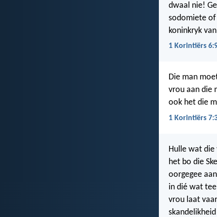
dwaal nie! Ge
sodomiete of 
koninkryk van
1 Korintiërs 6:
Die man moet 
vrou aan die 
ook het die m
1 Korintiërs 7:
Hulle wat die
het bo die Sk
oorgegee aan 
in dié wat te
vrou laat vaa
skandelikheid