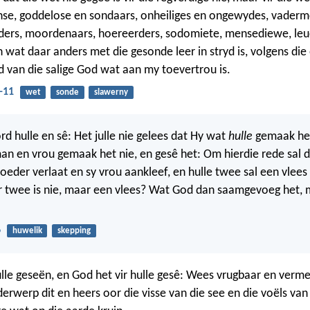
nse, goddelose en sondaars, onheiliges en ongewydes, vader
rs, moordenaars, hoereerders, sodomiete, mensediewe, leu
 wat daar anders met die gesonde leer in stryd is, volgens die
id van die salige God wat aan my toevertrou is.
-11
wet
sonde
slawerny
d hulle en sê: Het julle nie gelees dat Hy wat
hulle
gemaak het
man en vrou gemaak het nie, en gesê het: Om hierdie rede sal 
oeder verlaat en sy vrou aankleef, en hulle twee sal een vlee
r twee is nie, maar een vlees? Wat God dan saamgevoeg het,
.
6
huwelik
skepping
lle geseën, en God het vir hulle gesê: Wees vrugbaar en verme
derwerp dit en heers oor die visse van die see en die voëls va