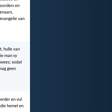
moorders en
enaars,
 evangelie van
, hulle van
die man sy
s wees; sodat
 mag geen
erder en vul
n die hemel en