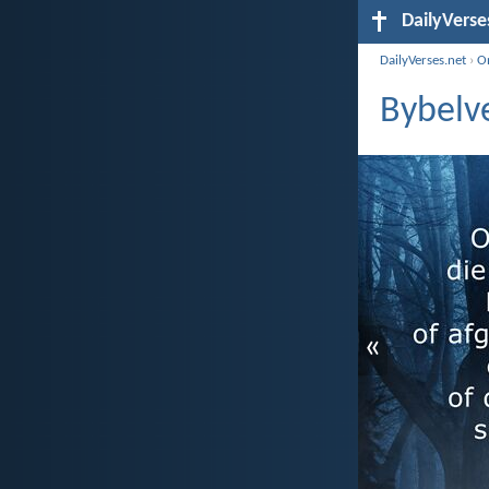
DailyVerse
DailyVerses.net
›
O
Bybelve
«