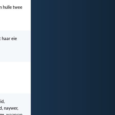
n hulle twee
 haar eie
id,
d, naywer,