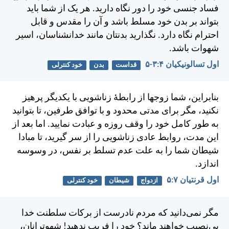
فساد جنسی خود را دور نگاه داريد. هر يک از شما بايد
بتواند بر بدن خود مسلط باشد و آن را مقدس و قابل
احترام نگاه دارد. نگذاريد بدنتان مانند خدانشناسان، اسير
شهوات باشد.
اول تسالونيکیان ۴:‏۳-‏۵
قداست
بدن
خود کنترلی
بنابراين، شما زوجها از رابطهٔ زناشويی با يكديگر پرهيز
نكنيد، مگر برای مدتی محدود و با توافق طرفين، تا بتوانيد
به طور كامل خود را وقف روزه و عبادت نماييد. اما بعد از
اين مدت، روابط عادی زناشويی را از سر گيريد، تا مبادا
شيطان شما را به علت عدم تسلط بر نفس، در وسوسه
اندازد.
اول قرنتیان ۷:‏۵
ازدواج
شیطان
خود کنترلی
مگر نمی‌دانيد كه مردم نادرست از بركات سلطنت خدا
بی‌نصيب خواهند ماند؟ خود را فريب ندهيد! شهوترانان،