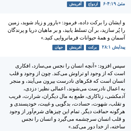
متی‌ٰ ۱۹:‏۴-‏۶
ازدواج
آفرینش
و ايشان را بركت داده، فرمود: «بارور و زياد شويد، زمين
را پُر سازيد، بر آن تسلط يابيد، و بر ماهيان دريا و پرندگان
آسمان و همهٔ حيوانات فرمانروايی كنيد.»
پيدايش ۱:‏۲۸
برکت
آفرینش
جهان
سپس افزود: «آنچه انسان را نجس می‌سازد، افكاری
است كه از وجود او تراوش می‌كند. چون از وجود و قلب
انسان است كه فكرهای نادرست بيرون می‌آيند، و منجر
به اعمال نادرست می‌شوند، اعمالی نظير: دزدی،
آدمکشی، زناكاری، طمع به مال ديگران، شرارت، فريب
و تقلب، شهوت، حسادت، بدگويی و غيبت، خودپسندی و
هرگونه حماقت ديگر. تمام اين چيزهای شرم‌آور از وجود
و قلب انسان سرچشمه می‌گيرد و انسان را نجس
ساخته، از خدا دور می‌كند.»