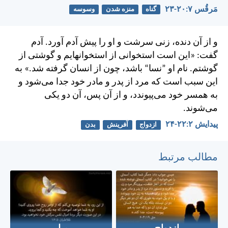
مَرقُس ۷:‏۲۰-‏۲۳
گناه
منزه شدن
وسوسه
و از آن دنده، زنی سرشت و او را پيش آدم آورد. آدم
گفت:
«اين است استخوانی از استخوانهايم
و گوشتی از
گوشتم.
نام او ”نسا“ باشد،
چون از انسان گرفته شد.»
به
اين سبب است كه مرد از پدر و مادر خود جدا می‌شود و
به همسر خود می‌پيوندد، و از آن پس، آن دو يكی
می‌شوند.
پيدايش ۲:‏۲۲-‏۲۴
ازدواج
آفرینش
بدن
مطالب مرتبط