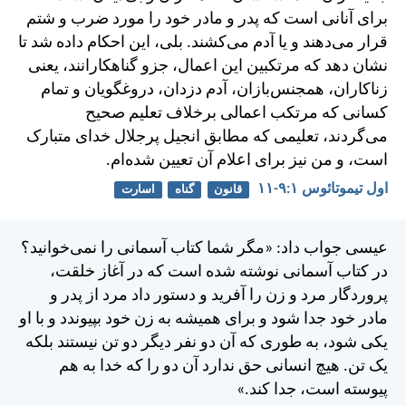
برای آنانی است كه پدر و مادر خود را مورد ضرب و شتم
قرار می‌دهند و يا آدم می‌كشند. بلی، اين احكام داده شد تا
نشان دهد كه مرتكبين اين اعمال، جزو گناهكارانند، يعنی
زناكاران، همجنس‌بازان، آدم دزدان، دروغگويان و تمام
كسانی كه مرتكب اعمالی برخلاف تعليم صحيح
می‌گردند، تعليمی كه مطابق انجيل پرجلال خدای متبارک
است، و من نيز برای اعلام آن تعيين شده‌ام.
اول تيموتائوس ۱:‏۹-‏۱۱
قانون
گناه
اسارت
عيسی جواب داد: «مگر شما كتاب آسمانی را نمی‌خوانيد؟
در كتاب آسمانی نوشته شده است كه در آغاز خلقت،
پروردگار مرد و زن را آفريد و دستور داد مرد از پدر و
مادر خود جدا شود و برای هميشه به زن خود بپيوندد و با او
يكی شود، به طوری كه آن دو نفر ديگر دو تن نيستند بلكه
يک تن. هيچ انسانی حق ندارد آن دو را كه خدا به هم
پيوسته است، جدا كند.»