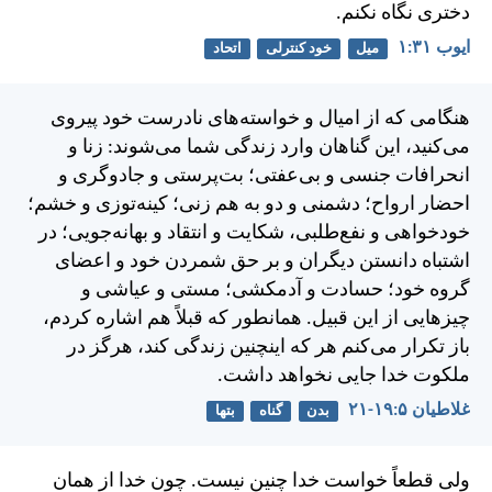
دختری نگاه نكنم.
ايوب ۳۱:‏۱
میل
خود کنترلی
اتحاد
هنگامی كه از اميال و خواسته‌های نادرست خود پيروی
می‌كنيد، اين گناهان وارد زندگی شما می‌شوند: زنا و
انحرافات جنسی و بی‌عفتی؛ بت‌پرستی و جادوگری و
احضار ارواح؛ دشمنی و دو به هم زنی؛ كينه‌توزی و خشم؛
خودخواهی و نفع‌طلبی، شكايت و انتقاد و بهانه‌جويی؛ در
اشتباه دانستن ديگران و بر حق شمردن خود و اعضای
گروه خود؛ حسادت و آدمکشی؛ مستی و عياشی و
چيزهايی از اين قبيل. همانطور كه قبلاً هم اشاره كردم،
باز تكرار می‌كنم هر كه اينچنين زندگی كند، هرگز در
ملكوت خدا جايی نخواهد داشت.
غلاطيان ۵:‏۱۹-‏۲۱
بدن
گناه
بتها
ولی قطعاً خواست خدا چنين نيست. چون خدا از همان