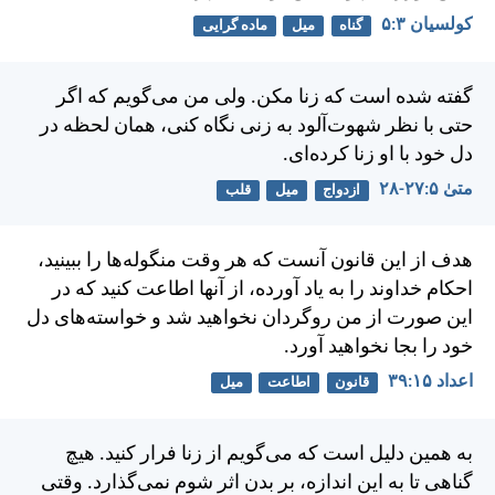
کولسیان ۳:‏۵
گناه
میل
ماده گرایی
گفته شده است كه زنا مكن. ولی من می‌گويم كه اگر
حتی با نظر شهوت‌آلود به زنی نگاه كنی، همان لحظه در
دل خود با او زنا كرده‌ای.
متی‌ٰ ۵:‏۲۷-‏۲۸
ازدواج
میل
قلب
هدف از اين قانون آنست كه هر وقت منگوله‌ها را ببينيد،
احكام خداوند را به ياد آورده، از آنها اطاعت كنيد كه در
اين صورت از من روگردان نخواهيد شد و خواسته‌های دل
خود را بجا نخواهيد آورد.
اعداد ۱۵:‏۳۹
قانون
اطاعت
میل
به همين دليل است كه می‌گويم از زنا فرار كنيد. هيچ
گناهی تا به اين اندازه، بر بدن اثر شوم نمی‌گذارد. وقتی