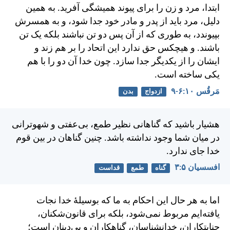
ابتدا، مرد و زن را برای پيوند هميشگی آفريد. به همين
دليل، مرد بايد از پدر و مادر خود جدا شود، و به همسرش
بپيوندد، به طوری كه از آن پس دو تن نباشند بلكه يک تن
باشند. و هیچکس حق ندارد اين اتحاد را بر هم زند و
ايشان را از يكديگر جدا سازد. چون خدا آن دو را با هم
يكی ساخته است.
مَرقُس ۱۰:‏۶-‏۹
ازدواج
بدن
هشيار باشيد كه گناهانی نظير طمع، بی‌عفتی و شهوترانی
در ميان شما وجود نداشته باشد. چنين گناهان در بين قوم
خدا جای ندارد.
افسسیان ۵:‏۳
گناه
طمع
قداست
اما به هر حال اين احكام به ما كه بوسيلهٔ خدا نجات
يافته‌ايم مربوط نمی‌شود، بلكه برای قانون‌شكنان،
جنايتكاران، خدانشناسان، گناهكاران و بی‌دينان است؛