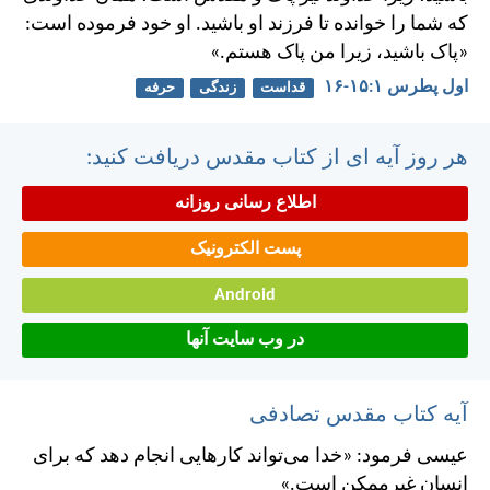
كه شما را خوانده تا فرزند او باشيد. او خود فرموده است:
«پاک باشيد، زيرا من پاک هستم.»
اول پطرس ۱:‏۱۵-‏۱۶
قداست
زندگی
حرفه
هر روز آیه ای از کتاب مقدس دریافت کنید:
اطلاع رسانی روزانه
پست الکترونیک
Android
در وب سایت آنها
آیه کتاب مقدس تصادفی
عيسی فرمود: «خدا می‌تواند كارهايی انجام دهد كه برای
انسان غيرممكن است.»