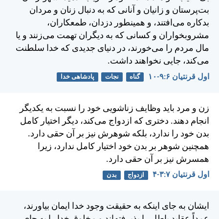
بت‌پرستان و زانيان و آنانی كه به دنبال زنان و مردان
بدكاره می‌افتند، و همينطور دزدان، طمعكاران،
مشروبخواران و كسانی كه به ديگران تهمت می‌زنند و يا
مال مردم را می‌خورند، در دنيای جديدی كه خدا سلطنت
می‌كند، جايی نخواهند داشت.
اول قرنتیان ۶:‏۹-‏۱۰
گناه
نجات
پادشاهی خدا
زن و مرد بايد وظايف زناشويی خود را نسبت به يكديگر
انجام دهند. دختری كه ازدواج می‌كند، ديگر اختيار كامل
بدن خود را ندارد، بلكه شوهرش نيز بر آن حقی دارد.
همچنين شوهر بر بدن خود اختيار كامل ندارد، زيرا
همسرش نيز بر آن حقی دارد.
اول قرنتیان ۷:‏۳-‏۴
ازدواج
بدن
ايشان به جای اينكه به حقيقت وجود خدا ايمان بياورند،