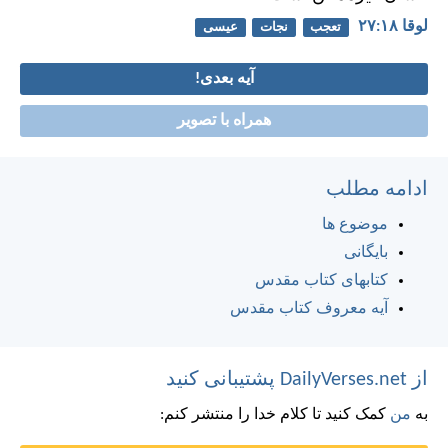
لوقا ۱۸:‏۲۷
تعجب
نجات
عیسی
آیه بعدی!
همراه با تصویر
ادامه مطلب
موضوع ها
بایگانی
کتابهای کتاب مقدس
آیه معروف کتاب مقدس
از DailyVerses.net پشتیبانی کنید
به
من
کمک کنید تا کلام خدا را منتشر کنم: