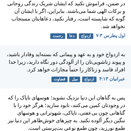
در ضمن، فراموش نكنيد كه ايشان شريک زندگی روحانی
و بركات الهی شما می‌باشند. بنابراين، اگر با ايشان آن
گونه كه شايسته است، رفتار نكنيد، دعاهايتان مستجاب
نخواهد شد.
اول پطرس ۳:‏۷
ازدواج
دعا
رحمت
به ازدواج خود و به عهد و پيمانی كه بسته‌ايد وفادار باشيد،
و پيوند زناشويی‌تان را از آلودگی دور نگاه داريد، زيرا خدا
افراد فاسد و زناكار را حتماً مجازات خواهد كرد.
عبرانيان ۱۳:‏۴
ازدواج
میل
قضاوت
پس به گناهان اين دنيا نزديک نشويد؛ هوسهای ناپاک را كه
در وجودتان كمين می‌كنند، نابود سازيد؛ هرگز خود را با
گناهانی چون بی‌عفتی، ناپاكی، شهوترانی و هوسهای
ننگين ديگر آلوده نكنيد. به چيزهای خوش‌ظاهر اين دنيا نيز
طمع نورزيد، چون طمع نوعی بت‌پرستی است.