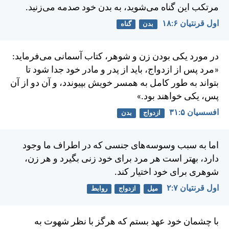
مرتكب اين گناه می‌شويد، به بدن خود صدمه می‌زنيد.
اول قرنتیان ۶:‏۱۸
بدن
گناه
در مورد يكی بودن زن و شوهر، كتاب آسمانی می‌فرمايد:
«مرد پس از ازدواج، بايد از پدر و مادر خود جدا شود تا
بتواند به طور كامل به همسر خويش بپيوندد، و آن دو از آن
پس، يكی خواهند بود.»
افسسیان ۵:‏۳۱
ازدواج
بدن
اما به سبب وسوسه‌های جنسی كه در اطراف ما وجود
دارد، بهتر است هر مرد برای خود زنی بگيرد و هر زن،
شوهری برای خود اختيار كند.
اول قرنتیان ۷:‏۲
میل
ازدواج
روابط
با چشمان خود عهد بستم كه هرگز با نظر شهوت به