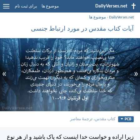
DailyVerses.net
موضوع ها
برای ثبت نام
DailyVerses.net
›
موضوع ها
آیات کتاب مقدس در مورد ارتباط جنسی
»
«
PCB
کتاب مقدس، ترجمۀ معاصر
زيرا اراده و خواست خدا اينست كه پاک باشيد و از هر نوع