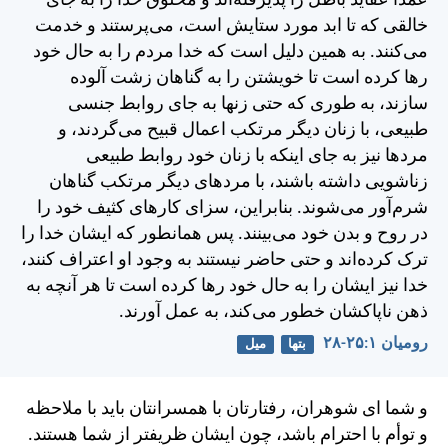
عمداً عقايد باطل را پذيرفته‌اند و مخلوق خدا را به جای
خالقی كه تا ابد مورد ستايش است، می‌پرستند و خدمت
می‌كنند. به همين دليل است كه خدا مردم را به حال خود
رها كرده است تا خويشتن را به گناهان زشت آلوده
سازند، به طوری كه حتی زنها به جای روابط جنسی
طبيعی، با زنان ديگر مرتكب اعمال قبيح می‌گردند، و
مردها نيز به جای اينكه با زنان خود روابط طبيعی
زناشويی داشته باشند، با مردهای ديگر مرتكب گناهان
شرم‌آور می‌شوند. بنابراين، سزای كارهای كثيف خود را
در روح و بدن خود می‌بينند. پس همانطور كه ايشان خدا را
ترک كرده‌اند و حتی حاضر نيستند به وجود او اعتراف كنند،
خدا نيز ايشان را به حال خود رها كرده است تا هر آنچه به
ذهن ناپاكشان خطور می‌كند، به عمل آورند.
رومیان ۱:‏۲۵-‏۲۸
بتها
میل
و شما ای شوهران، رفتارتان با همسرانتان بايد با ملاحظه
و توأم با احترام باشد، چون ايشان ظريفتر از شما هستند.