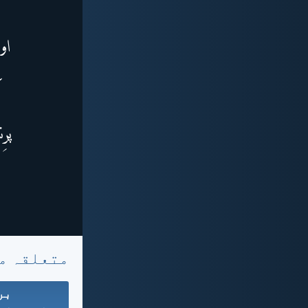
متعلقہ م
بر