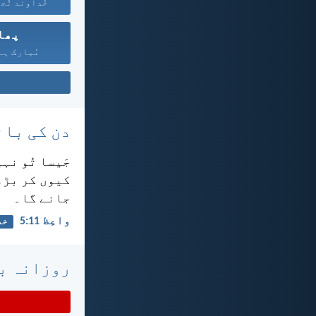
خُداوند تُجھ
پھل
مُبارک ہے 
دن کی بائ
جَیسا تُو نہ
کیوں کر بڑھت
جانے گا۔
واعِظ 11:‏5
خد
روزانہ با