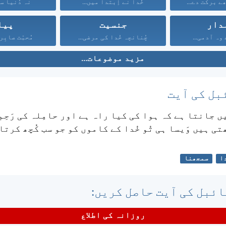
ے برکت دے...
خُدا نے اِبتدا میں...
نہ دُنیا سے 
دار
جنسیت
پیا
وہ آدمی...
چُنانچہ خُدا کی مرضی...
مُحبّت صابِر
مزید موضوعات...
بل کی آیت
یں جانتا ہے کہ ہوا کی کیا راہ ہے اور حامِلہ کی رَحِم 
ی ہیں وَیسا ہی تُو خُدا کے کاموں کو جو سب کُچھ کرتا
ا
سمجھنا
ئبل کی آیت حاصل کریں:
روزانہ کی اطلاع