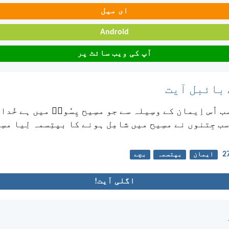
ای میل
Android
آپ کی ویب سائٹ پر
 بائبل آیت
ب اُس اِیمان کے وسِیلہ سے جو مسِیح یِسُوعؔ میں ہے خُدا
سب جِتنوں نے مسِیح میں شامِل ہونے کا بپتِسمہ لِیا مسِ
ایمان
بپتسمہ
بچے
اگلی آیت!