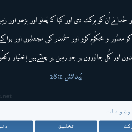
وضوعات
کت
تخلیق
دنی