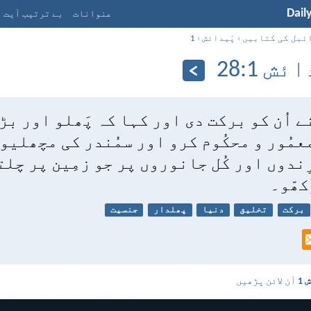
Dail
عنوانات
بے ترتیب آیت
ئبل کی کتابیں
›
پَیدائش
›
1
ش 1:‏28
نے اُن کو برکت دی اور کہا کہ پَھلو اور بڑ
معمُور و محکُوم کرو اور سمُندر کی مچھلیو
ِندوں اور کُل جانوروں پر جو زمِین پر چلت
کھّو۔
برکت
تخلیق
دنیا
پھلدار
جنسیت
 1
آن لائن پڑھیں