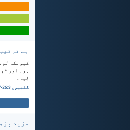
بے ترتیب
کیونکہ تُم س
ہو۔ اور تُم 
لِیا۔
گلتِیوں 3:‏26-‏27
مزید پڑھ