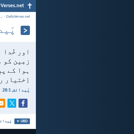
yVerses.net
DailyVerses.net
›
با
پَیدائ
اور خُدا 
زمِین کو 
ہوا کے پر
اِختیار ر
پَیدائش 1:‏28
پَیدائش
URD