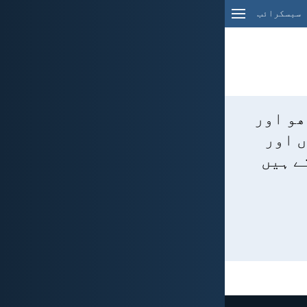
سبسکرائب
ھو اور
ں اور
ے ہیں