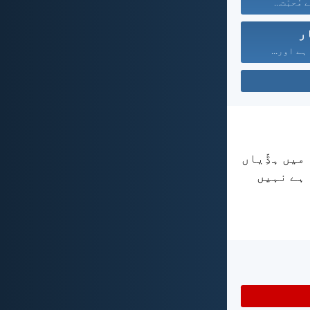
مُحبّت...
ر
 ہے اور...
میں ہڈِّیاں
 ہے نہیں