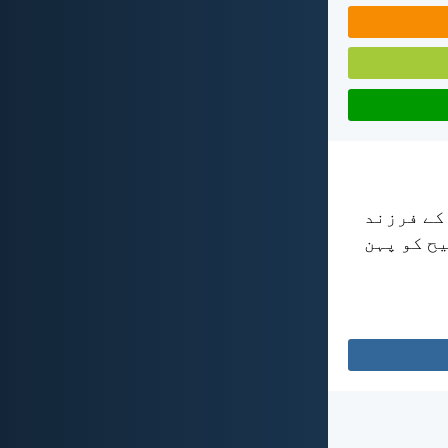
 کے فرزند
یح کو پہن