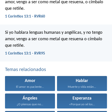
amor, vengo a ser como metal que resuena, o címbalo
que retiñe.
1 Corintios 13:1 - RVR60
Si yo hablara lenguas humanas y angélicas, y no tengo
amor, vengo a ser como metal que resuena o címbalo
que retiñe.
1 Corintios 13:1 - RVR95
Temas relacionados
Amor
Hablar
El amor es paciente...
Muerte y vida están...
Ángeles
Esperanza
¿O piensas que no...
«Porque yo sé los...