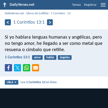
DailyVerses.net
Temas
Registrar
DailyVerses.net
›
Libros de la Biblia
›
1 Corintios
›
13
1 Corintios 13:1
Si yo hablara lenguas humanas y angélicas, pero
no tengo amor, he llegado a ser como metal que
resuena o címbalo que retiñe.
1 Corintios 13:1
amor
hablar
ángeles
Lea
1 Corintios 13
en línea
LBLA