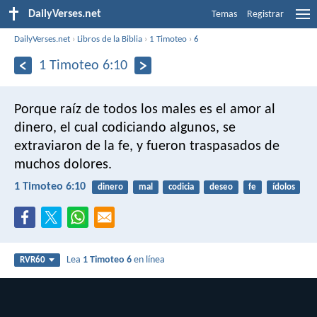
DailyVerses.net
Temas
Registrar
DailyVerses.net
›
Libros de la Biblia
›
1 Timoteo
›
6
1 Timoteo 6:10
Porque raíz de todos los males es el amor al
dinero, el cual codiciando algunos, se
extraviaron de la fe, y fueron traspasados de
muchos dolores.
1 Timoteo 6:10
dinero
mal
codicia
deseo
fe
ídolos
Lea
1 Timoteo 6
en línea
RVR60