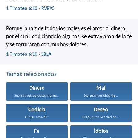
1 Timoteo 6:10 - RVR95
Porque la raíz de todos los males es el amor al dinero,
por el cual, codiciándolo algunos, se extraviaron de la fe
y se torturaron con muchos dolores.
1 Timoteo 6:10 - LBLA
Temas relacionados
Dinero
Mal
Sean vuestras costumbres sin...
No seas vencido de...
Codicia
Deseo
El que ama el...
Digo, pues: Andad en...
Fe
Ídolos