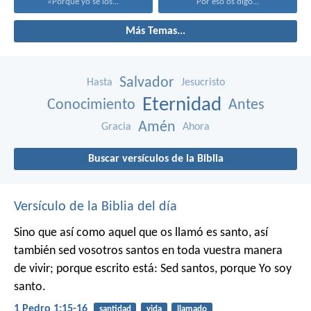
«Porque yo sé los...
Por eso os digo...
Más Temas...
Salvador
Hasta
Jesucristo
Eternidad
Conocimiento
Antes
Amén
Gracia
Ahora
Buscar versículos de la Biblia
Versículo de la Biblia del día
Sino que así como aquel que os llamó es santo, así
también sed vosotros santos en toda vuestra manera
de vivir; porque escrito está: Sed santos, porque Yo soy
santo.
1 Pedro 1:15-16
santidad
vida
llamado