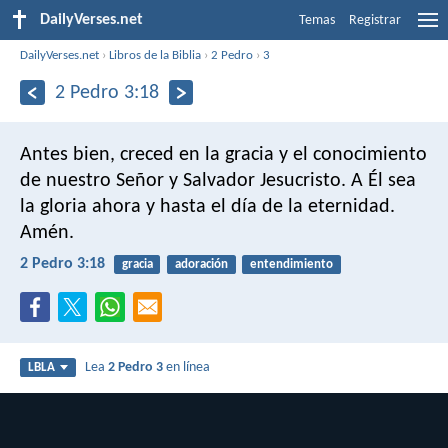
DailyVerses.net
Temas
Registrar
DailyVerses.net
›
Libros de la Biblia
›
2 Pedro
›
3
2 Pedro 3:18
Antes bien, creced en la gracia y el conocimiento
de nuestro Señor y Salvador Jesucristo. A Él sea
la gloria ahora y hasta el día de la eternidad.
Amén.
2 Pedro 3:18
gracia
adoración
entendimiento
Lea
2 Pedro 3
en línea
LBLA