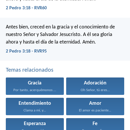
2 Pedro 3:18 - RVR60
Antes bien, creced en la gracia y el conocimiento de
nuestro Señor y Salvador Jesucristo. A él sea gloria
ahora y hasta el día de la eternidad. Amén.
2 Pedro 3:18 - RVR95
Temas relacionados
Gracia
Adoración
Por tanto, acerquémonos con...
Oh Señor, tú eres...
Entendimiento
Amor
Clama a mí, y...
El amor es paciente...
Esperanza
Fe