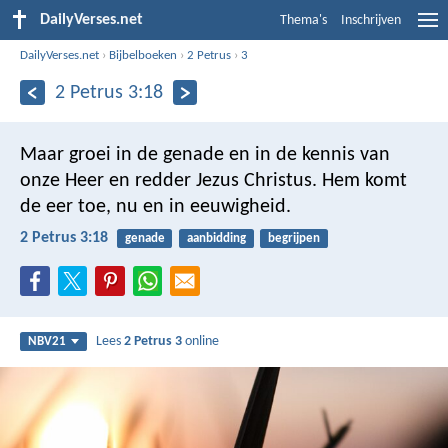
DailyVerses.net
Thema's
Inschrijven
DailyVerses.net
›
Bijbelboeken
›
2 Petrus
›
3
2 Petrus 3:18
Maar groei in de genade en in de kennis van
onze Heer en redder Jezus Christus. Hem komt
de eer toe, nu en in eeuwigheid.
2 Petrus 3:18
genade
aanbidding
begrijpen
Lees
2 Petrus 3
online
NBV21