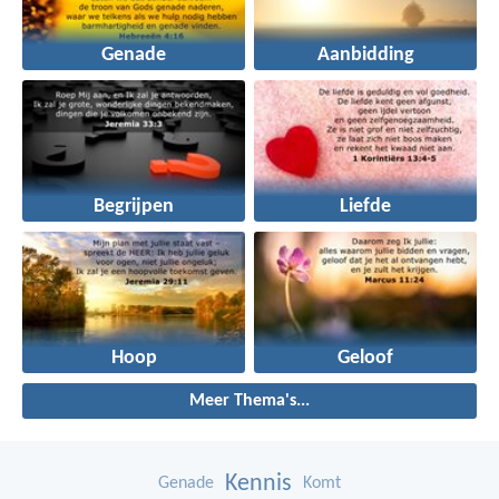
Genade
Aanbidding
Begrijpen
Liefde
Hoop
Geloof
Meer Thema's...
Kennis
Genade
Komt