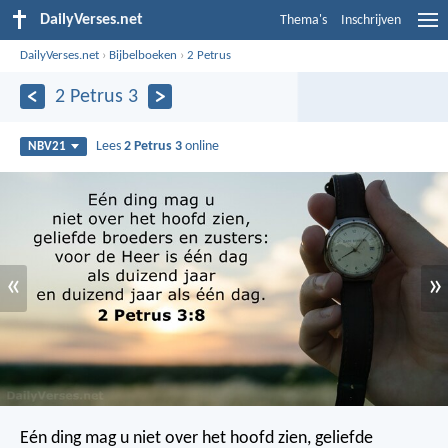
DailyVerses.net
Thema's
Inschrijven
DailyVerses.net
›
Bijbelboeken
›
2 Petrus
2 Petrus 3
Lees
2 Petrus 3
online
NBV21
«
»
Eén ding mag u niet over het hoofd zien, geliefde