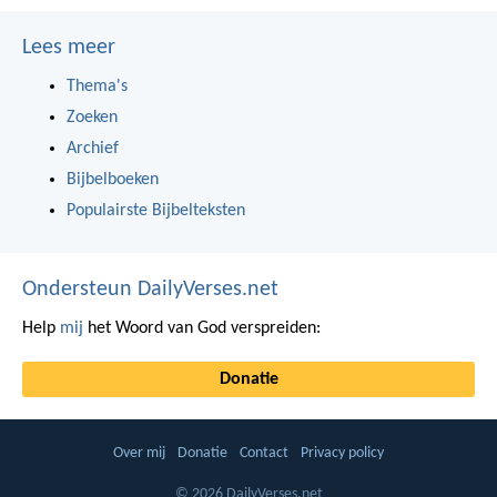
Lees meer
Thema's
Zoeken
Archief
Bijbelboeken
Populairste Bijbelteksten
Ondersteun DailyVerses.net
Help
mij
het Woord van God verspreiden:
Donatie
Over mij
Donatie
Contact
Privacy policy
© 2026 DailyVerses.net