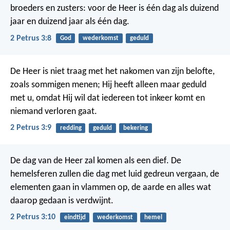
broeders en zusters: voor de Heer is één dag als duizend
jaar en duizend jaar als één dag.
2 Petrus 3:8
God
wederkomst
geduld
De Heer is niet traag met het nakomen van zijn belofte,
zoals sommigen menen; Hij heeft alleen maar geduld
met u, omdat Hij wil dat iedereen tot inkeer komt en
niemand verloren gaat.
2 Petrus 3:9
redding
geduld
bekering
De dag van de Heer zal komen als een dief. De
hemelsferen zullen die dag met luid gedreun vergaan, de
elementen gaan in vlammen op, de aarde en alles wat
daarop gedaan is verdwijnt.
2 Petrus 3:10
eindtijd
wederkomst
hemel