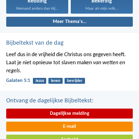
Redding
Bekering
Niemand anders dan Hij...
Maar als mijn volk...
Meer Thema's...
Bijbeltekst van de dag
Leef dus in de vrijheid die Christus ons gegeven heeft.
Laat je niet opnieuw tot slaven maken
van wetten en
regels
.
Galaten 5:1
Jezus
leven
bevrijder
Ontvang de dagelijkse Bijbeltekst:
Dagelijkse melding
E-mail