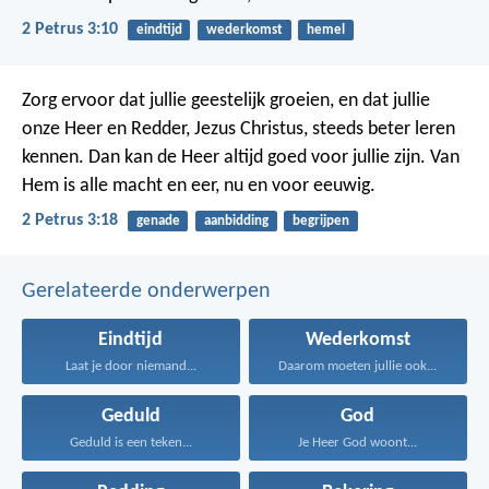
2 Petrus 3:10
eindtijd
wederkomst
hemel
Zorg ervoor dat jullie geestelijk groeien, en dat jullie
onze Heer en Redder, Jezus Christus, steeds beter leren
kennen. Dan kan de Heer altijd goed voor jullie zijn. Van
Hem is alle macht en eer, nu en voor eeuwig.
2 Petrus 3:18
genade
aanbidding
begrijpen
Gerelateerde onderwerpen
Eindtijd
Wederkomst
Laat je door niemand...
Daarom moeten jullie ook...
Geduld
God
Geduld is een teken...
Je Heer God woont...