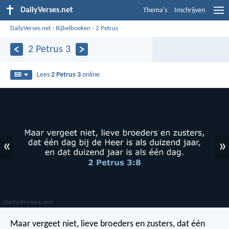
DailyVerses.net
Thema's
Inschrijven
DailyVerses.net
›
Bijbelboeken
›
2 Petrus
2 Petrus 3
Lees
2 Petrus 3
online
BB
«
»
Maar vergeet niet, lieve broeders en zusters, dat één