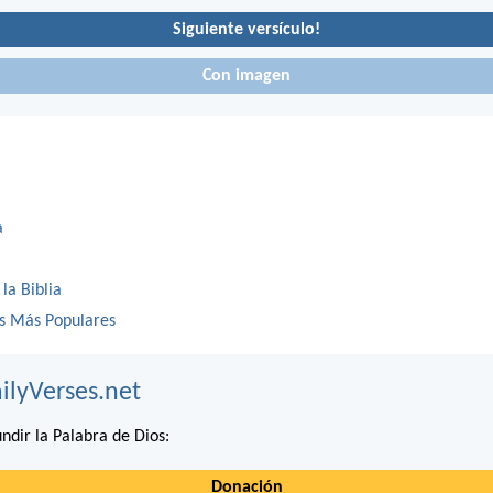
Siguiente versículo!
Con imagen
a
 la Biblia
os Más Populares
ilyVerses.net
ndir la Palabra de Dios:
Donación