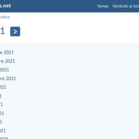
s.net
Temas
Versículo al Az
rchivo
1
e 2021
re 2021
2021
re 2021
021
1
21
21
21
021