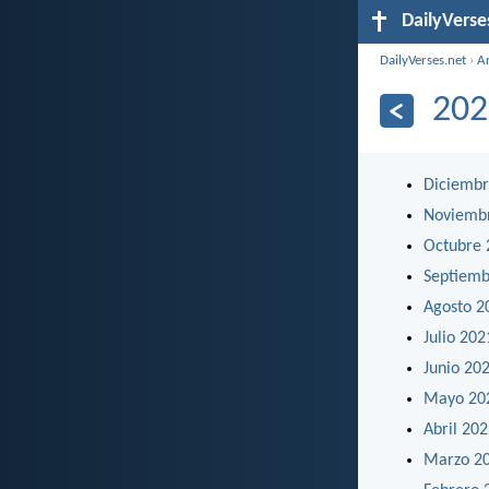
DailyVerse
DailyVerses.net
›
A
202
Diciembr
Noviemb
Octubre 
Septiemb
Agosto 2
Julio 202
Junio 20
Mayo 20
Abril 20
Marzo 2