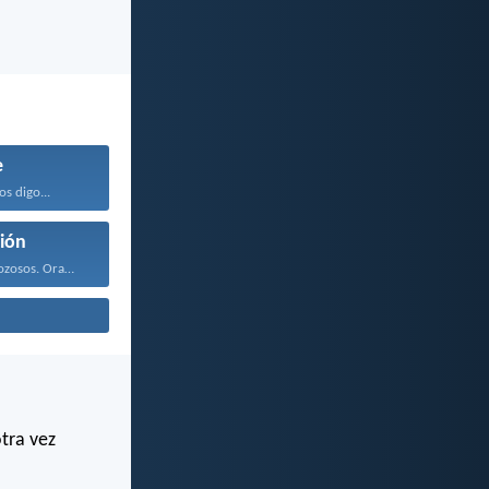
e
os digo...
ión
Estad siempre gozosos. Orad...
otra vez