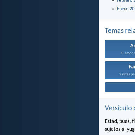
Febrero 
Enero 20
Temas rel
A
El amor e
Fa
Y estas pa
Versículo 
Estad, pues, f
sujetos al yug