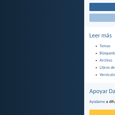
Leer más
Temas
Búsqued
Archivo
Libros de
Versícul
Apoyar Da
Ayúdame
a difu