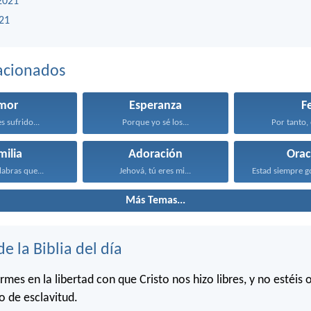
2021
21
acionados
mor
Esperanza
F
s sufrido...
Porque yo sé los...
Por tanto, 
milia
Adoración
Orac
labras que...
Jehová, tú eres mi...
Más Temas...
de la Biblia del día
irmes en la libertad con que Cristo nos hizo libres, y no estéis 
o de esclavitud.