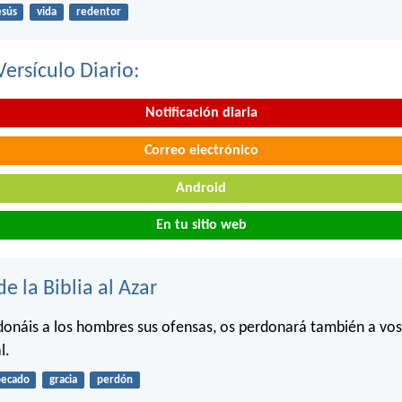
esús
vida
redentor
Versículo Diario:
Notificación diaria
Correo electrónico
Android
En tu sitio web
de la Biblia al Azar
donáis a los hombres sus ofensas, os perdonará también a vo
l.
pecado
gracia
perdón