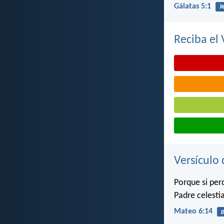
Gálatas 5:1
J
Reciba el 
Versículo 
Porque si per
Padre celestia
Mateo 6:14