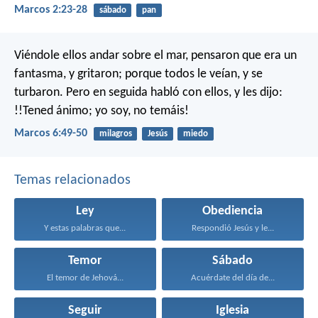
Marcos 2:23-28
sábado
pan
Viéndole ellos andar sobre el mar, pensaron que era un
fantasma, y gritaron; porque todos le veían, y se
turbaron. Pero en seguida habló con ellos, y les dijo:
!!Tened ánimo; yo soy, no temáis!
Marcos 6:49-50
milagros
Jesús
miedo
Temas relacionados
Ley
Obediencia
Y estas palabras que...
Respondió Jesús y le...
Temor
Sábado
El temor de Jehová...
Acuérdate del día de...
Seguir
Iglesia